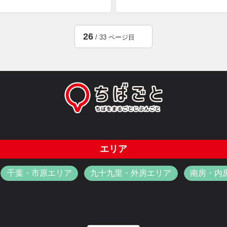
26
/ 33 ページ目
エリア
千葉・市原エリア
九十九里・外房エリア
南房・内