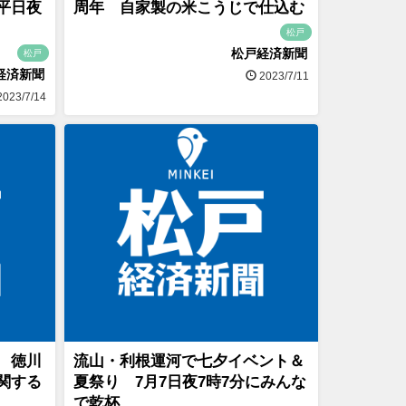
平日夜
周年 自家製の米こうじで仕込む
松戸
松戸経済新聞
松戸
経済新聞
2023/7/11
023/7/14
 徳川
流山・利根運河で七夕イベント＆
関する
夏祭り 7月7日夜7時7分にみんな
で乾杯