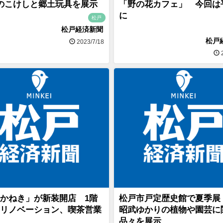
のこけしと郷土玩具を展示
「野の花カフェ」 今回は
に
松戸
松戸経済新聞
松戸
2023/7/18
2
かねき」が新装開店 1階
松戸市戸定歴史館で夏季展
リノベーション、喫茶営業
昭武ゆかりの植物や園芸に
品々を展示