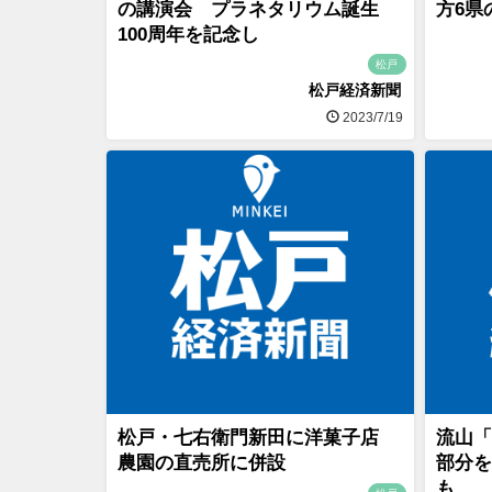
の講演会 プラネタリウム誕生
方6県
100周年を記念し
松戸
松戸経済新聞
2023/7/19
松戸・七右衛門新田に洋菓子店
流山「
農園の直売所に併設
部分を
も