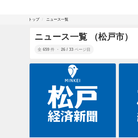
トップ
ニュース一覧
ニュース一覧 （松戸市）
全
659
件 ・
26 / 33
ページ目