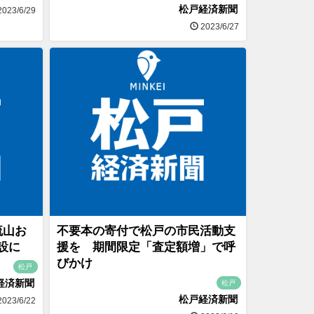
松戸経済新聞
023/6/29
2023/6/27
流山お
不要本の寄付で松戸の市民活動支
設に
援を 期間限定「査定額増」で呼
びかけ
松戸
経済新聞
松戸
松戸経済新聞
023/6/22