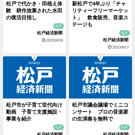
松戸で代かき・田植え体
新松戸で4年ぶり「チャ
験 耕作放棄された水田
リティーフリーマーケッ
の復活目指し
ト」 飲食販売、音楽ス
テージも
松戸
松戸経済新聞
松戸
松戸経済新聞
2023/4/19
2023/4/17
松戸市が子育て世代向け
松戸市議会議場でミニコ
動画 子育て支援施設・
ンサート プロの音楽家
事業を紹介
の生演奏を無料で
松戸
松戸
松戸経済新聞
松戸経済新聞