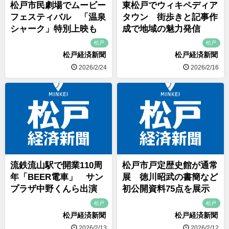
松戸市民劇場でムービー
東松戸でウィキペディア
フェスティバル 「温泉
タウン 街歩きと記事作
シャーク」特別上映も
成で地域の魅力発信
松戸
松戸
松戸経済新聞
松戸経済新聞
2026/2/24
2026/2/16
流鉄流山駅で開業110周
松戸市戸定歴史館が通常
年「BEER電車」 サン
展 徳川昭武の書簡など
プラザ中野くんら出演
初公開資料75点を展示
松戸
松戸
松戸経済新聞
松戸経済新聞
2026/2/13
2026/2/12