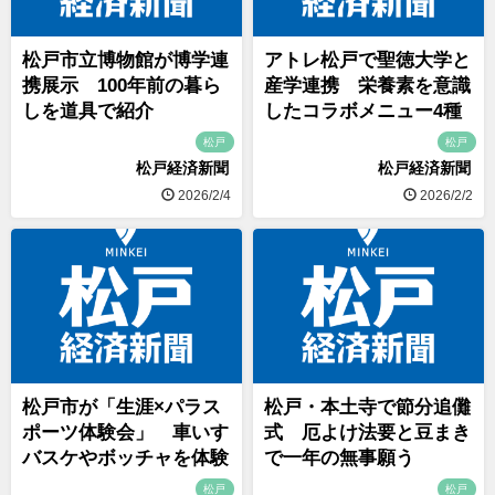
松戸市立博物館が博学連
アトレ松戸で聖徳大学と
携展示 100年前の暮ら
産学連携 栄養素を意識
しを道具で紹介
したコラボメニュー4種
松戸
松戸
松戸経済新聞
松戸経済新聞
2026/2/4
2026/2/2
松戸市が「生涯×パラス
松戸・本土寺で節分追儺
ポーツ体験会」 車いす
式 厄よけ法要と豆まき
バスケやボッチャを体験
で一年の無事願う
松戸
松戸