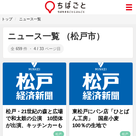
トップ
ニュース一覧
ニュース一覧 （松戸市）
全
659
件 ・
4 / 33
ページ目
松戸・21世紀の森と広場
東松戸にパン店「ひとぱ
で和太鼓の公演 10団体
ん工房」 国産小麦
が出演、キッチンカーも
100％の生地で
松戸
松戸