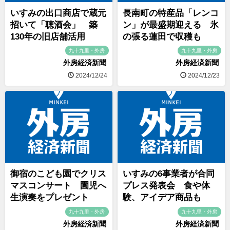
いすみの出口商店で蔵元
長南町の特産品「レンコ
招いて「聴酒会」 築
ン」が最盛期迎える 氷
130年の旧店舗活用
の張る蓮田で収穫も
九十九里・外房
九十九里・外房
外房経済新聞
外房経済新聞
2024/12/24
2024/12/23
御宿のこども園でクリス
いすみの6事業者が合同
マスコンサート 園児へ
プレス発表会 食や体
生演奏をプレゼント
験、アイデア商品も
九十九里・外房
九十九里・外房
外房経済新聞
外房経済新聞