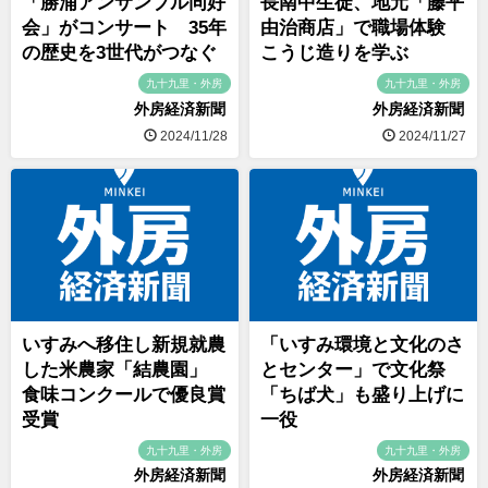
「勝浦アンサンブル同好
長南中生徒、地元「藤平
会」がコンサート 35年
由治商店」で職場体験
の歴史を3世代がつなぐ
こうじ造りを学ぶ
九十九里・外房
九十九里・外房
外房経済新聞
外房経済新聞
2024/11/28
2024/11/27
いすみへ移住し新規就農
「いすみ環境と文化のさ
した米農家「結農園」
とセンター」で文化祭
食味コンクールで優良賞
「ちば犬」も盛り上げに
受賞
一役
九十九里・外房
九十九里・外房
外房経済新聞
外房経済新聞