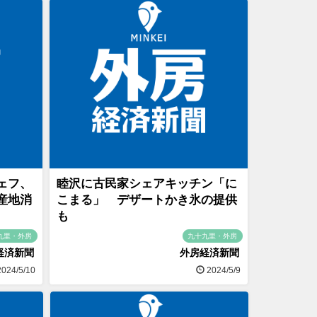
ェフ、
睦沢に古民家シェアキッチン「に
産地消
こまる」 デザートかき氷の提供
も
九里・外房
九十九里・外房
経済新聞
外房経済新聞
024/5/10
2024/5/9