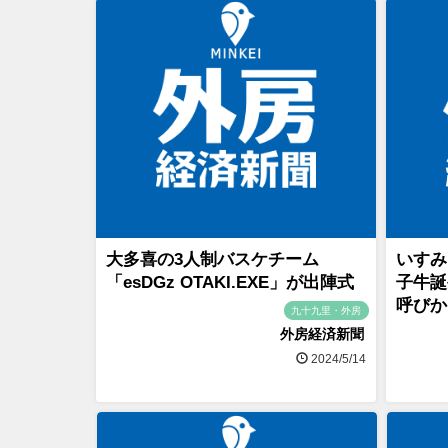
大多喜の3人制バスケチーム
いすみ
「esDGz OTAKI.EXE」が出陣式
子牛誕
呼びか
九十九里・外房
外房経済新聞
2024/5/14