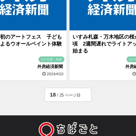
初のアートフェス 子ども
いすみ札森・万木地区の桜
よるウオールペイント体験
頃 2週間遅れでライトア
始まる
九十九里・外房
九十
外房経済新聞
外房
2024/4/10
18
/ 25 ページ目