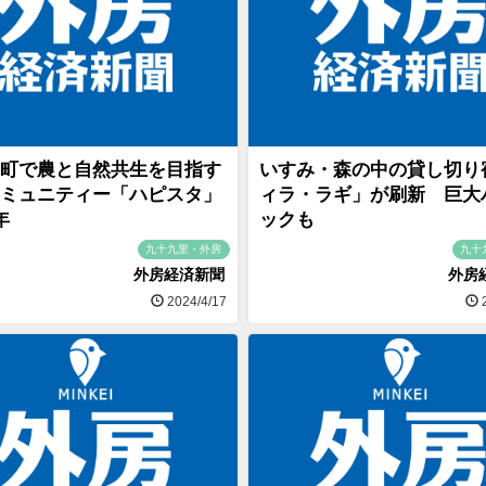
町で農と自然共生を目指す
いすみ・森の中の貸し切り
ミュニティー「ハピスタ」
ィラ・ラギ」が刷新 巨大
年
ックも
九十九里・外房
九十
外房経済新聞
外房
2024/4/17
2