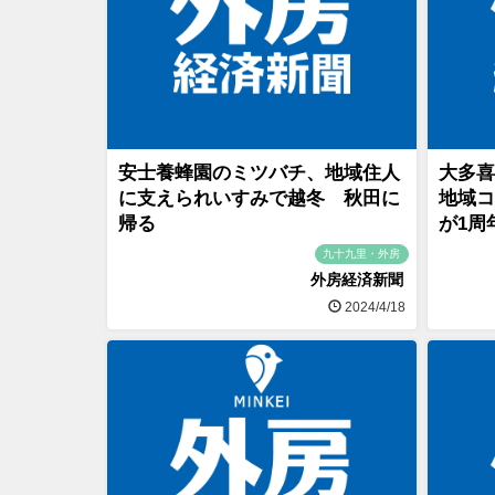
安士養蜂園のミツバチ、地域住人
大多喜
に支えられいすみで越冬 秋田に
地域コ
帰る
が1周
九十九里・外房
外房経済新聞
2024/4/18