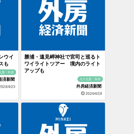
ンウイ
勝浦・遠見岬神社で宮司と巡るト
スも
ワイライトツアー 境内のライト
アップも
九里・外房
経済新聞
九十九里・外房
外房経済新聞
024/4/23
2024/4/19