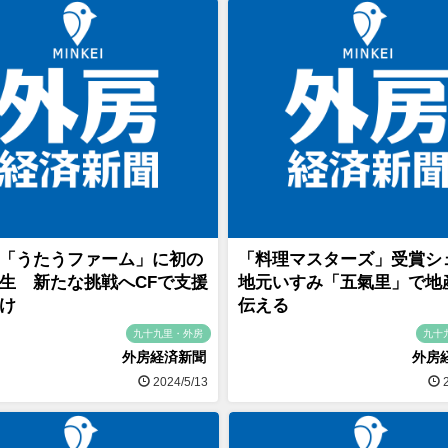
「うたうファーム」に初の
「料理マスターズ」受賞シ
生 新たな挑戦へCFで支援
地元いすみ「五氣里」で地
け
伝える
九十九里・外房
九十
外房経済新聞
外房
2024/5/13
2