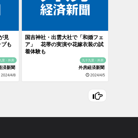
が見
国吉神社・出雲大社で「和婚フェ
ップも
ア」 花帯の実演や花嫁衣装の試
着体験も
九里・外房
九十九里・外房
経済新聞
外房経済新聞
2024/4/8
2024/4/5