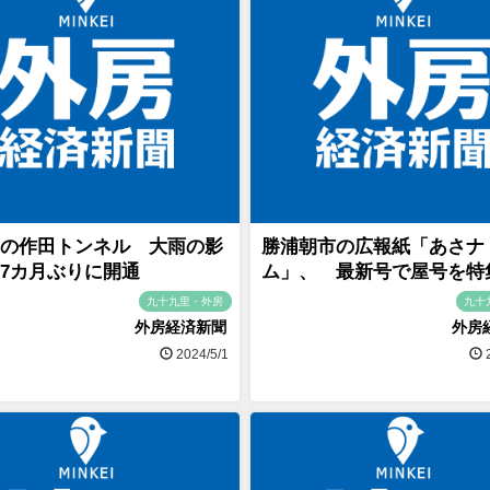
の作田トンネル 大雨の影
勝浦朝市の広報紙「あさナ
7カ月ぶりに開通
ム」、 最新号で屋号を特
九十九里・外房
九十
外房経済新聞
外房
2024/5/1
2