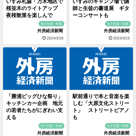
いすみ札森・万木地区で
いすみのキャンプ場で講
桜並木のライトアップ
師と生徒の書道展 ギタ
夜桜散策を楽しんで
ーコンサートも
九十九里・外房
九十九里・外房
外房経済新聞
外房経済新聞
2024/3/18
2024/3/15
「勝浦ビッグひな祭り」
駅前通りで本と音楽を楽
キッチンカー企画 地元
しむ「大原文化ストリー
の若者たちがにぎわい支
ト」 ストリートピアノ
える
も
九十九里・外房
九十九里・外房
外房経済新聞
外房経済新聞