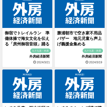
御宿でトレイルラン 準
勝浦朝市で空き家不用品
備体操で海女文化を伝え
バザー 地元児童ら声上
る「房州御宿音頭」踊る
げ義援金集める
九十九里・外房
九十九里・外房
外房経済新聞
外房経済新聞
2024/3/21
2024/3/19