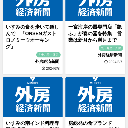
いすみの食を歩いて楽し
一宮海岸の器専門店「艶
んで 「ONSENガスト
ふ」が春の器を特集 営
ロノミーウオーキン
業は新月から満月まで
グ」
九十九里・外房
外房経済新聞
九十九里・外房
外房経済新聞
2024/3/7
2024/3/8
いすみの南インド料理専
房総発の食ブランド