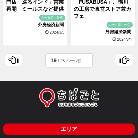
門店「巡るインド」営業
「FUSABUSA」、鴨川
再開 ミールスなど提供
の工房で直営ストア兼カ
フェ
九十九里・外房
外房経済新聞
九十九里・外房
外房経済新聞
2024/3/5
2024/3/4
19
/ 25 ページ目
エリア