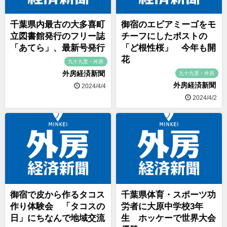
千葉県内最古の大多喜町
御宿のエビアミーゴをモ
立図書館発行のフリー誌
チーフにしたポストの
「あてら」、最新号発行
「ど根性桜」 今年も開
花
九十九里・外房
外房経済新聞
九十九里・外房
外房経済新聞
2024/4/4
2024/4/2
御宿で皮から作るタコス
千葉県体育・スポーツ功
作り体験会 「タコスの
労者に大原中学校3年
日」にちなんで地域交流
生 ホッケーで世界大会