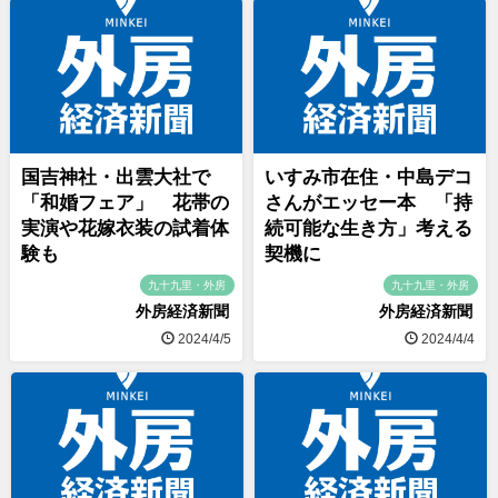
国吉神社・出雲大社で
いすみ市在住・中島デコ
「和婚フェア」 花帯の
さんがエッセー本 「持
実演や花嫁衣装の試着体
続可能な生き方」考える
験も
契機に
九十九里・外房
九十九里・外房
外房経済新聞
外房経済新聞
2024/4/5
2024/4/4