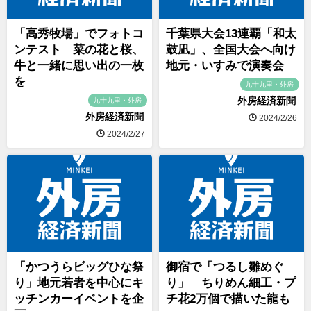
「高秀牧場」でフォトコ
千葉県大会13連覇「和太
ンテスト 菜の花と桜、
鼓凪」、全国大会へ向け
牛と一緒に思い出の一枚
地元・いすみで演奏会
を
九十九里・外房
外房経済新聞
九十九里・外房
外房経済新聞
2024/2/26
2024/2/27
「かつうらビッグひな祭
御宿で「つるし雛めぐ
り」地元若者を中心にキ
り」 ちりめん細工・プ
ッチンカーイベントを企
チ花2万個で描いた龍も