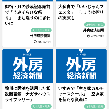
御宿・月の沙漠記念館前
大多喜で「いいじゃんフ
で「うみそらひな祭
ェスタ」 しょうゆ搾り
り」 まち巡りのにぎわ
の実演も
いに
九十九里・外房
外房経済新聞
九十九里・外房
外房経済新聞
2024/2/13
2024/2/14
鴨川に民泊を活用した私
いすみで「空き家カルチ
設図書館「ナガサハウス
ャースクール」 空き家
ライブラリー」
を新たな資産に
九十九里・外房
九十九里・外房