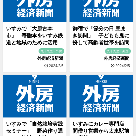
いすみで「大原古本
御宿で「節分の日 豆ま
市」 寄贈本をいすみ鉄
き訪問」 子どもも鬼に
道と地域のために活用
扮して高齢者世帯を訪問
九十九里・外房
九十九里・外房
外房経済新聞
外房経済新聞
2024/2/6
2024/2/5
いすみで「自然栽培実践
いすみにカレー専門店
セミナー」 野菜作り通
間借り営業から太東駅前