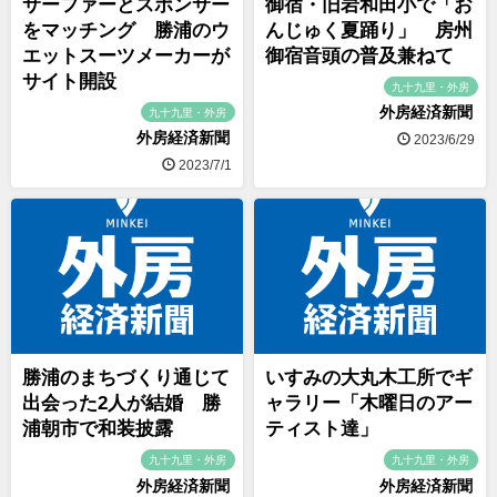
サーファーとスポンサー
御宿・旧岩和田小で「お
をマッチング 勝浦のウ
んじゅく夏踊り」 房州
エットスーツメーカーが
御宿音頭の普及兼ねて
サイト開設
九十九里・外房
外房経済新聞
九十九里・外房
外房経済新聞
2023/6/29
2023/7/1
勝浦のまちづくり通じて
いすみの大丸木工所でギ
出会った2人が結婚 勝
ャラリー「木曜日のアー
浦朝市で和装披露
ティスト達」
九十九里・外房
九十九里・外房
外房経済新聞
外房経済新聞