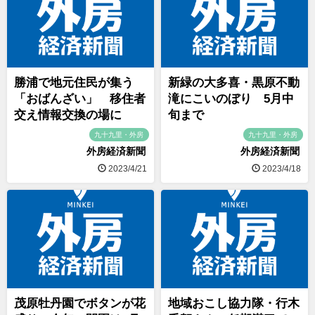
勝浦で地元住民が集う
新緑の大多喜・黒原不動
「おばんざい」 移住者
滝にこいのぼり 5月中
交え情報交換の場に
旬まで
九十九里・外房
九十九里・外房
外房経済新聞
外房経済新聞
2023/4/21
2023/4/18
茂原牡丹園でボタンが花
地域おこし協力隊・行木