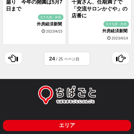
盛り 今年の開園は5月7
千賀さん、任期満了で
日まで
「交流サロンかぐや」の
店番に
九十九里・外房
外房経済新聞
九十九里・外房
外房経済新聞
2023/4/15
2023/4/14
24
/ 25 ページ目
エリア