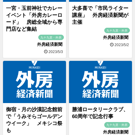
一宮・玉前神社でカレー
大多喜で「市民ライター
イベント「外房カレーロ
講座」 外房経済新聞が
ード」 房総全域から専
主催
門店など集結
九十九里・外房
外房経済新聞
九十九里・外房
外房経済新聞
2023/5/2
2023/5/3
御宿・月の沙漠記念館前
勝浦ロータリークラブ、
で「うみそらゴールデン
60周年で記念行事
ウイーク」 メキシコ祭
九十九里・外房
も
外房経済新聞