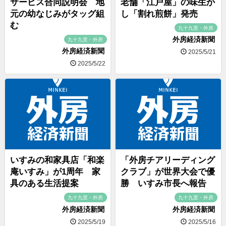
サービス合同説明会 地
老舗「江戸屋」の味生か
元の幼なじみがタッグ組
し「割れ煎餅」発売
む
九十九里・外房
外房経済新聞
九十九里・外房
外房経済新聞
2025/5/21
2025/5/22
いすみの和家具店「和楽
「外房チアリーディング
庵いすみ」が1周年 家
クラブ」が世界大会で優
具のある生活提案
勝 いすみ市長へ報告
九十九里・外房
九十九里・外房
外房経済新聞
外房経済新聞
2025/5/19
2025/5/16