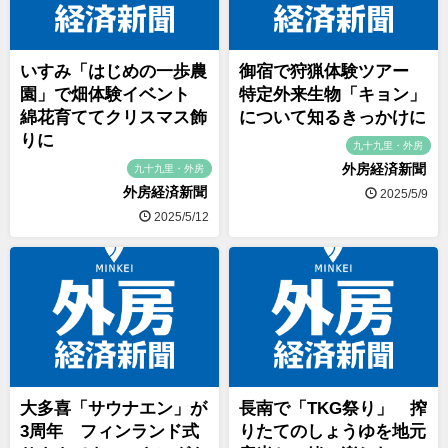
いすみ「はじめの一歩農
御宿で狩猟体験ツアー
園」で畑体験イベント
特定外来生物「キョン」
綿花育ててクリスマス飾
について知るきっかけに
りに
九十九里・外房
外房経済新聞
九十九里・外房
外房経済新聞
2025/5/9
2025/5/12
大多喜「サウナエン」が
長南で「TKG祭り」 搾
3周年 フィンランド式
りたてのしょうゆを地元