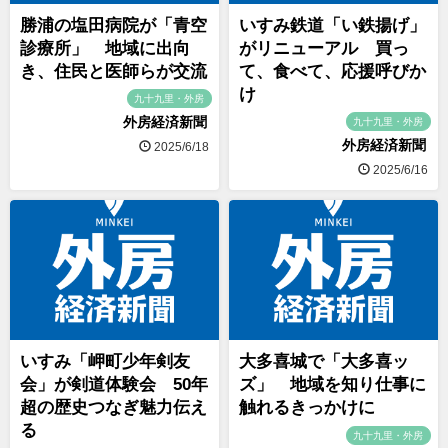
勝浦の塩田病院が「青空
いすみ鉄道「い鉄揚げ」
診療所」 地域に出向
がリニューアル 買っ
き、住民と医師らが交流
て、食べて、応援呼びか
け
九十九里・外房
外房経済新聞
九十九里・外房
外房経済新聞
2025/6/18
2025/6/16
いすみ「岬町少年剣友
大多喜城で「大多喜ッ
会」が剣道体験会 50年
ズ」 地域を知り仕事に
超の歴史つなぎ魅力伝え
触れるきっかけに
る
九十九里・外房