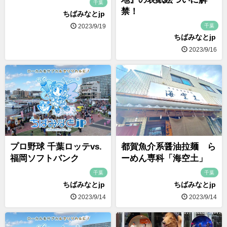
千葉
禁！
ちばみなとjp
千葉
2023/9/19
ちばみなとjp
2023/9/16
プロ野球 千葉ロッテvs.
都賀魚介系醤油拉麺 ら
福岡ソフトバンク
ーめん専科「海空土」
千葉
千葉
ちばみなとjp
ちばみなとjp
2023/9/14
2023/9/14