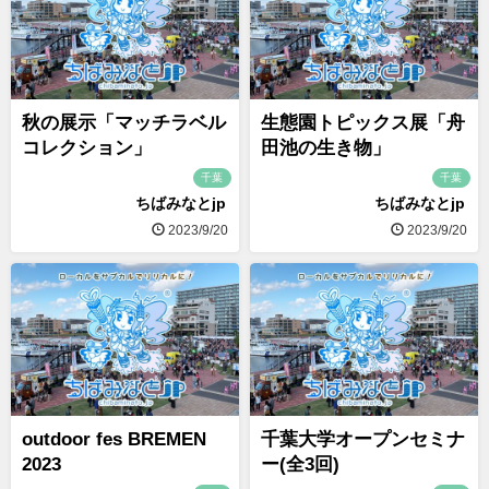
秋の展示「マッチラベル
生態園トピックス展「舟
コレクション」
田池の生き物」
千葉
千葉
ちばみなとjp
ちばみなとjp
2023/9/20
2023/9/20
outdoor fes BREMEN
千葉大学オープンセミナ
2023
ー(全3回)