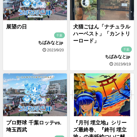
展望の日
犬猫ごはん「ナチュラル
ハーベスト」「カントリ
千葉
ーロード」
ちばみなとjp
千葉
2023/9/20
ちばみなとjp
2023/9/19
プロ野球 千葉ロッテvs.
『月刊 埋立地』シリー
埼玉西武
ズ最終巻、『終刊 埋立
地』の表紙絵ついに解