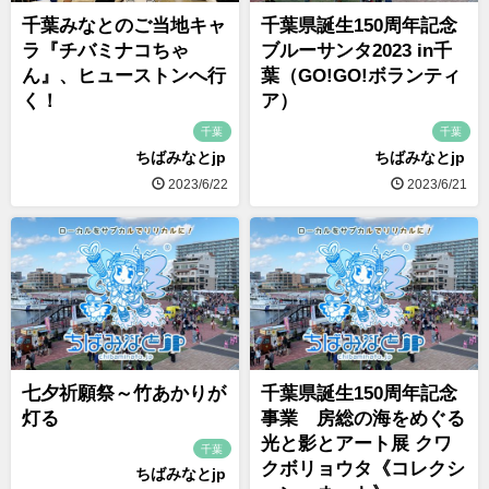
千葉みなとのご当地キャ
千葉県誕生150周年記念
ラ『チバミナコちゃ
ブルーサンタ2023 in千
ん』、ヒューストンへ行
葉（GO!GO!ボランティ
く！
ア）
千葉
千葉
ちばみなとjp
ちばみなとjp
2023/6/22
2023/6/21
七夕祈願祭～竹あかりが
千葉県誕生150周年記念
灯る
事業 房総の海をめぐる
光と影とアート展 クワ
千葉
クボリョウタ《コレクシ
ちばみなとjp