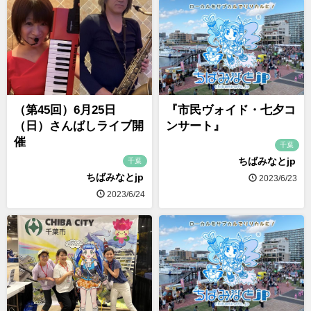
（第45回）6月25日
『市民ヴォイド・七夕コ
（日）さんばしライブ開
ンサート』
催
千葉
ちばみなとjp
千葉
ちばみなとjp
2023/6/23
2023/6/24