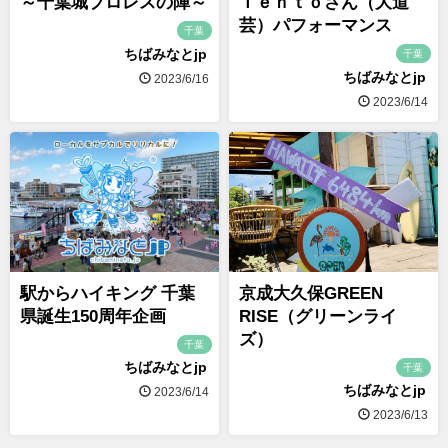
～千葉城プロレスの陣～
Ｔｅｎｔｏさん（大道
芸）パフォーマンス
千葉
ちばみなとjp
千葉
ちばみなとjp
2023/6/16
2023/6/14
駅からハイキング 千葉
京成大久保GREEN
県誕生150周年企画
RISE（グリーンライ
ズ）
千葉
ちばみなとjp
千葉
ちばみなとjp
2023/6/14
2023/6/13