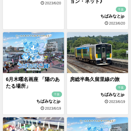
ョン・ネット》
2023/6/20
千葉
ちばみなとjp
2023/6/20
6月木曜名画座 「陽のあ
房総半島久留里線の旅
たる場所」
千葉
ちばみなとjp
千葉
ちばみなとjp
2023/6/19
2023/6/19