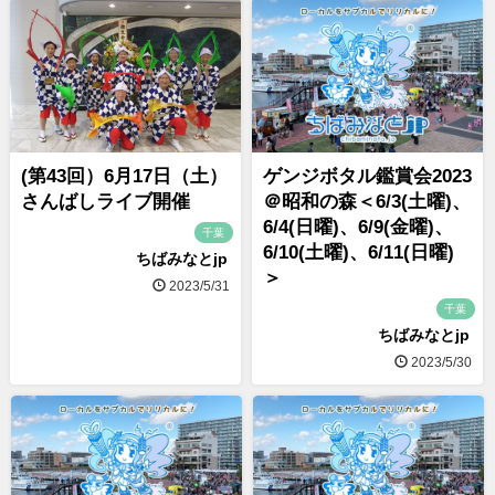
(第43回）6月17日（土）
ゲンジボタル鑑賞会2023
さんばしライブ開催
＠昭和の森＜6/3(土曜)、
6/4(日曜)、6/9(金曜)、
千葉
6/10(土曜)、6/11(日曜)
ちばみなとjp
＞
2023/5/31
千葉
ちばみなとjp
2023/5/30