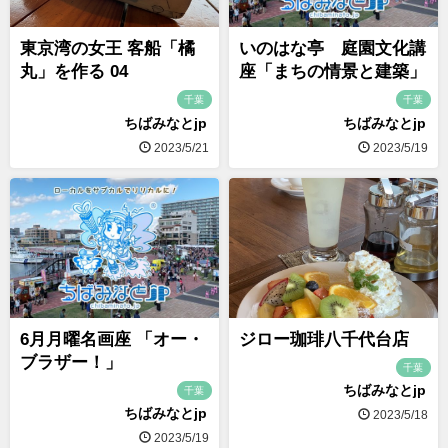
東京湾の女王 客船「橘
いのはな亭 庭園文化講
丸」を作る 04
座「まちの情景と建築」
千葉
千葉
ちばみなとjp
ちばみなとjp
2023/5/21
2023/5/19
6月月曜名画座 「オー・
ジロー珈琲八千代台店
ブラザー！」
千葉
ちばみなとjp
千葉
ちばみなとjp
2023/5/18
2023/5/19