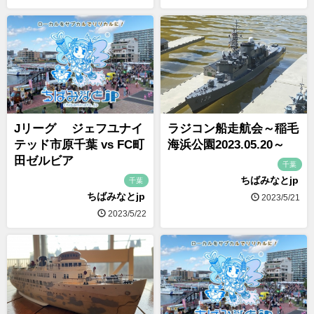
Jリーグ ジェフユナイ
ラジコン船走航会～稲毛
テッド市原千葉 vs FC町
海浜公園2023.05.20～
田ゼルビア
千葉
ちばみなとjp
千葉
ちばみなとjp
2023/5/21
2023/5/22