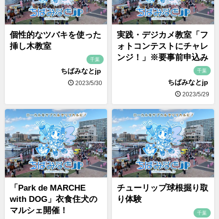
個性的なツバキを使った
実践・デジカメ教室「フ
挿し木教室
ォトコンテストにチャレ
ンジ！」※要事前申込み
千葉
ちばみなとjp
千葉
ちばみなとjp
2023/5/30
2023/5/29
「Park de MARCHE
チューリップ球根掘り取
with DOG」衣食住犬の
り体験
マルシェ開催！
千葉