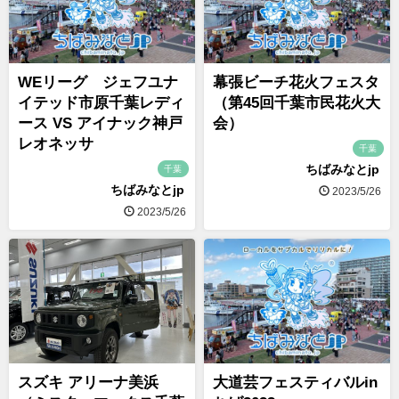
WEリーグ ジェフユナ
幕張ビーチ花火フェスタ
イテッド市原千葉レディ
（第45回千葉市民花火大
ース VS アイナック神戸
会）
レオネッサ
千葉
ちばみなとjp
千葉
ちばみなとjp
2023/5/26
2023/5/26
スズキ アリーナ美浜
大道芸フェスティバルin