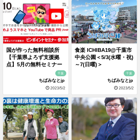
国が作った無料相談所
食楽 ICHIBA19@千葉市
【千葉県よろず支援拠
中央公園＜5/3(水曜・祝)
点】5月の無料セミナー
～7(日曜)＞
千葉
千葉
ちばみなとjp
ちばみなとjp
2023/5/2
2023/5/2