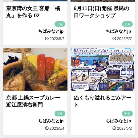
東京湾の女王 客船「橘
6月11日(日)開催 県民の
丸」を作る 02
日ワークショップ
千葉
千葉
ちばみなとjp
ちばみなとjp
2023/5/7
2023/5/7
京都 土鍋スープカレー
ぬくもり溢れるごみアー
近江屋清右衛門
ト
千葉
千葉
ちばみなとjp
ちばみなとjp
2023/5/4
2023/5/2