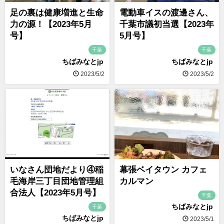
足の裏は健康増進と生命
電動車イスの渡邊さん、
力の源！【2023年5月
千葉市議初当選【2023年
号】
5月号】
千葉
千葉
ちばみなとjp
ちばみなとjp
2023/5/2
2023/5/2
いなさん団地だより④稲
幕張ベイタウン カフェ
毛海岸三丁目団地管理組
カルマン
合法人【2023年5月号】
千葉
ちばみなとjp
千葉
ちばみなとjp
2023/5/1