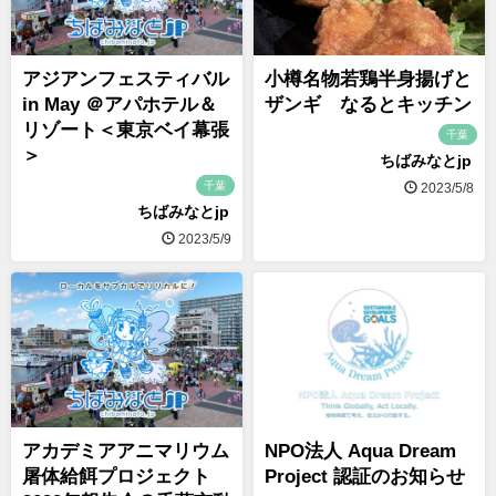
アジアンフェスティバル
小樽名物若鶏半身揚げと
in May ＠アパホテル＆
ザンギ なるとキッチン
リゾート＜東京ベイ幕張
千葉
＞
ちばみなとjp
千葉
2023/5/8
ちばみなとjp
2023/5/9
アカデミアアニマリウム
NPO法人 Aqua Dream
屠体給餌プロジェクト
Project 認証のお知らせ