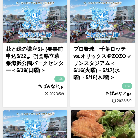
花と緑の講座5月(要事前
プロ野球 千葉ロッテ
申込5/22まで)@県立幕
vs.オリックス＠ZOZOマ
張海浜公園パークセンタ
リンスタジアム＜
ー＜5/28(日曜)＞
5/16(火曜)・5/17(水
曜)・5/18(木曜)＞
千葉
ちばみなとjp
千葉
ちばみなとjp
2023/5/9
2023/5/9