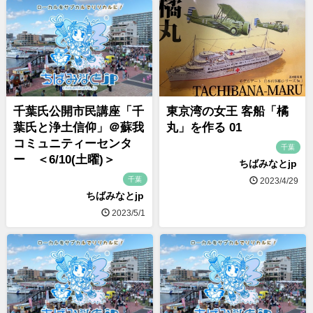
千葉氏公開市民講座「千
東京湾の女王 客船「橘
葉氏と浄土信仰」＠蘇我
丸」を作る 01
コミュニティーセンタ
千葉
ー ＜6/10(土曜)＞
ちばみなとjp
千葉
2023/4/29
ちばみなとjp
2023/5/1