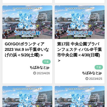
GO!GO!ボランティア
第17回 中央公園ブラバ
2023 Vol.9 in千葉＠いな
ンフェスティバル＠千葉
げの浜＜5/20(土曜)＞
市中央公園＜4/30(日曜)
＞
千葉
ちばみなとjp
千葉
ちばみなとjp
2023/4/26
2023/4/25