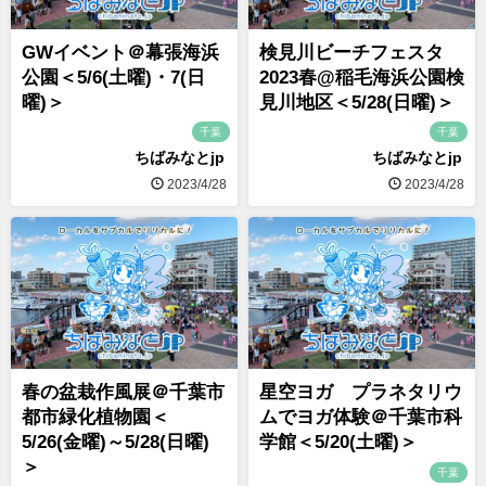
GWイベント＠幕張海浜
検見川ビーチフェスタ
公園＜5/6(土曜)・7(日
2023春@稲毛海浜公園検
曜)＞
見川地区＜5/28(日曜)＞
千葉
千葉
ちばみなとjp
ちばみなとjp
2023/4/28
2023/4/28
春の盆栽作風展＠千葉市
星空ヨガ プラネタリウ
都市緑化植物園＜
ムでヨガ体験＠千葉市科
5/26(金曜)～5/28(日曜)
学館＜5/20(土曜)＞
＞
千葉