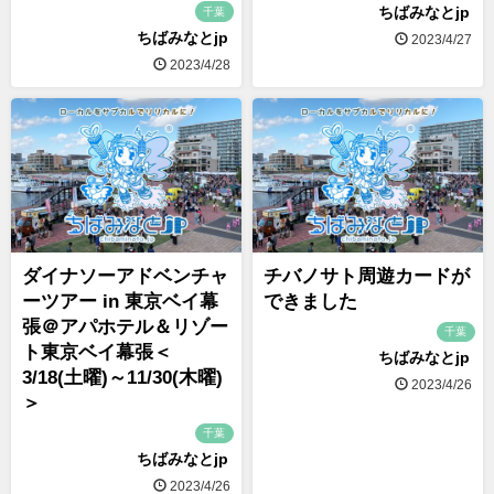
ちばみなとjp
千葉
ちばみなとjp
2023/4/27
2023/4/28
ダイナソーアドベンチャ
チバノサト周遊カードが
ーツアー in 東京ベイ幕
できました
張＠アパホテル＆リゾー
千葉
ト東京ベイ幕張＜
ちばみなとjp
3/18(土曜)～11/30(木曜)
2023/4/26
＞
千葉
ちばみなとjp
2023/4/26