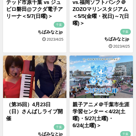
テッド市原千葉 vs ジュ
vs.福岡ソフトバンク＠
ビロ磐田@フクダ電子ア
ZOZOマリンスタジアム
リーナ＜5/7(日曜)＞
＜5/5(金曜・祝日)～7(日
曜)＞
千葉
ちばみなとjp
千葉
ちばみなとjp
2023/4/25
2023/4/25
（第35回）4月23日
親子アニメ＠千葉市生涯
（日）さんばしライブ開
学習センター＜4/22(土
催
曜)・5/27(土曜)・
6/24(土曜)＞
千葉
ちばみなとjp
千葉