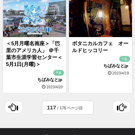
＜5月月曜名画座＞「巴
ボタニカルカフェ オー
里のアメリカ人」 ＠千
ルドヒッコリー
葉市生涯学習センター＜
千葉
5月1日(月曜)＞
ちばみなとjp
千葉
2023/4/19
ちばみなとjp
2023/4/20
117
/ 176 ページ目