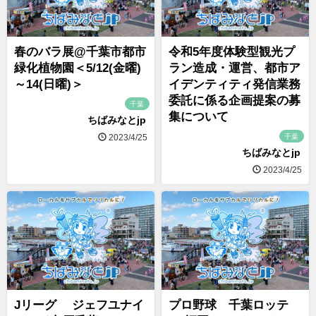
春のバラ展@千葉市都市
令和5年度体験型観光プ
緑化植物園＜5/12(金曜)
ラン造成・運営、都市ア
～14(日曜)＞
イデンティティ発信業務
委託に係る企画提案の募
千葉
集について
ちばみなとjp
千葉
2023/4/25
ちばみなとjp
2023/4/25
Jリーグ ジェフユナイ
プロ野球 千葉ロッテ