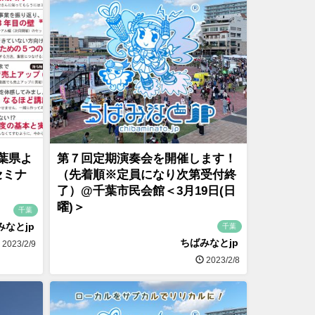
葉県よ
第７回定期演奏会を開催します！
セミナ
（先着順※定員になり次第受付終
了）@千葉市民会館＜3月19日(日
曜)＞
千葉
みなとjp
千葉
ちばみなとjp
2023/2/9
2023/2/8