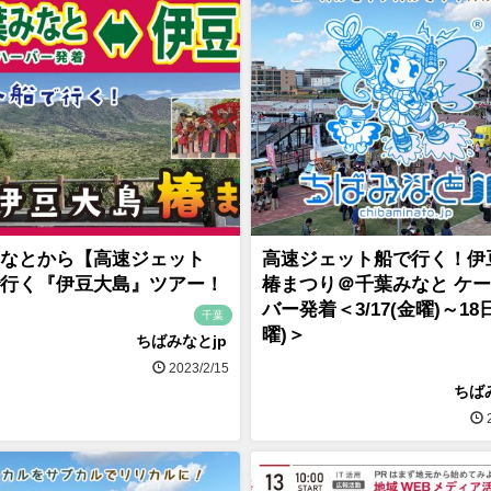
なとから【高速ジェット
高速ジェット船で行く！伊
行く『伊豆大島』ツアー！
椿まつり＠千葉みなと ケ
バー発着＜3/17(金曜)～18
千葉
曜)＞
ちばみなとjp
2023/2/15
ちば
2