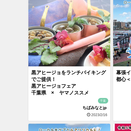
黒アヒージョをランチバイキング
幕張イ
でご提供！
都心＜2
黒アヒージョフェア
千葉県 × ヤマノススメ
千葉
ちばみなとjp
2023/2/16