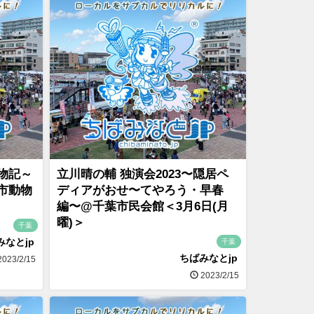
物記～
立川晴の輔 独演会2023〜隠居ペ
市動物
ディアがおせ〜てやろう・早春
編〜@千葉市民会館＜3月6日(月
曜)＞
千葉
みなとjp
千葉
ちばみなとjp
023/2/15
2023/2/15