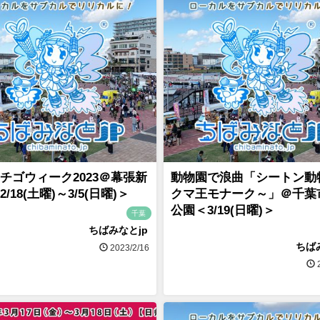
チゴウィーク2023＠幕張新
動物園で浪曲「シートン動
/18(土曜)～3/5(日曜)＞
クマ王モナーク～」＠千葉
公園＜3/19(日曜)＞
千葉
ちばみなとjp
ちば
2023/2/16
2