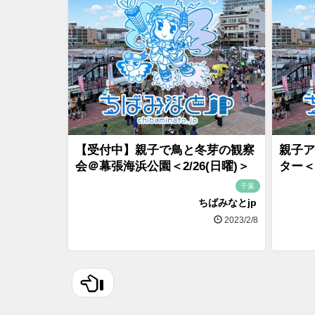
【受付中】親子で鳥と冬芽の観察
親子ア
会＠幕張海浜公園＜2/26(日曜)＞
ター＜2
千葉
ちばみなとjp
2023/2/8