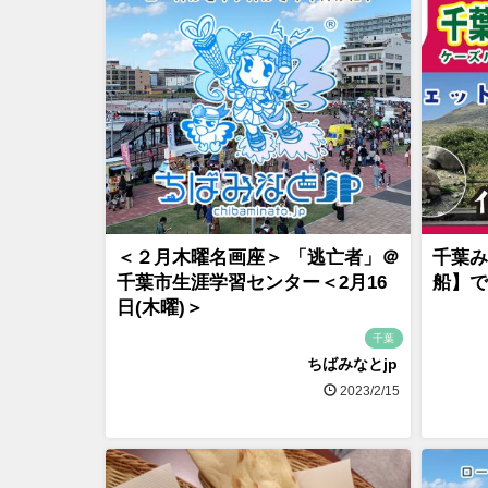
＜２月木曜名画座＞ 「逃亡者」＠
千葉み
千葉市生涯学習センター＜2月16
船】で
日(木曜)＞
千葉
ちばみなとjp
2023/2/15