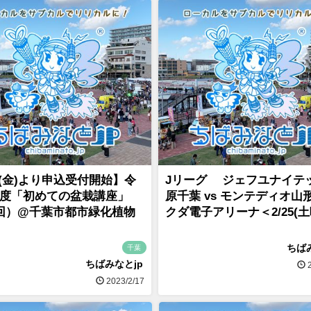
17(金)より申込受付開始】令
Jリーグ ジェフユナイテ
度「初めての盆栽講座」
原千葉 vs モンテディオ山
回）@千葉市都市緑化植物
クダ電子アリーナ＜2/25(土
ちば
千葉
ちばみなとjp
2
2023/2/17