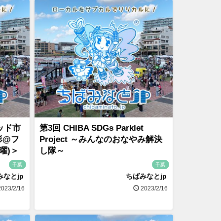
ッド市
第3回 CHIBA SDGs Parklet
形@フ
Project ～みんなのおなやみ解決
曜)＞
し隊～
千葉
千葉
みなとjp
ちばみなとjp
023/2/16
2023/2/16