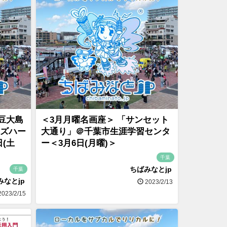
豆大島
＜3月月曜名画座＞ 「サンセット
ーズハー
大通り」＠千葉市生涯学習センタ
日(土
ー＜3月6日(月曜)＞
千葉
ちばみなとjp
千葉
みなとjp
2023/2/13
023/2/15