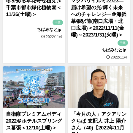
冬を彩る草花寄せ植え@
マクハリイルミ22/23―
千葉市都市緑化植物園＜
届け希望の光/輝く未来
11/26(土曜)＞
へのチャレンジ―＠海浜
幕張駅前(南口広場・北
千葉
口広場)＜2022/11/11(金
ちばみなとjp
曜)～2023/1/31(火曜)＞
2022/11/4
千葉
ちばみなとjp
2022/11/4
自衛隊プレミアムボディ
「今月の人」アクアリン
2022＠ホテルスプリング
クちば 支配人 井上 陽介
ス幕張＜12/10(土曜)＞
さん（40)【2022年11月