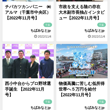
チバカツカンパニー ㈱
市政を支える陰の存在
アルマ（千葉市中央区）
大木副市長独占インタビ
【2022年11月号】
ュー【2022年11月号】
千葉
千葉
ちばみなとjp
ちばみなとjp
2022/11/4
2022/11/4
西小中台からプロ野球選
物価高騰に苦しむ低所得
手誕生 【2022年11月
世帯へ５万円を給付
号】
【2022年11月号】
千葉
千葉
ちばみなとjp
ちばみなとjp