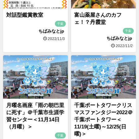
対話型鑑賞教室
富山薬屋さんのカフ
ェ！？丹霞堂
千葉
ちばみなとjp
千葉
ちばみなとjp
2022/11/3
2022/11/2
月曜名画座「雨の朝巴里
千葉ポートタワークリス
に死す」＠千葉市生涯学
マスファンタジー2022＠
習センター＜11月14日
千葉ポートタワー＜
（月曜）＞
11/19(土曜)～12/25(日
曜)＞
千葉