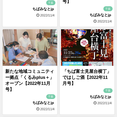
号】
千葉
ちばみなとjp
千葉
ちばみなとjp
2022/11/4
2022/11/4
新たな地域コミュニティ
「ちば富士見屋台横丁」
ー拠点「くるみplus＋」
ではしご酒【2022年11
オープン【2022年11月
月号】
号】
千葉
ちばみなとjp
千葉
ちばみなとjp
2022/11/4
2022/11/4