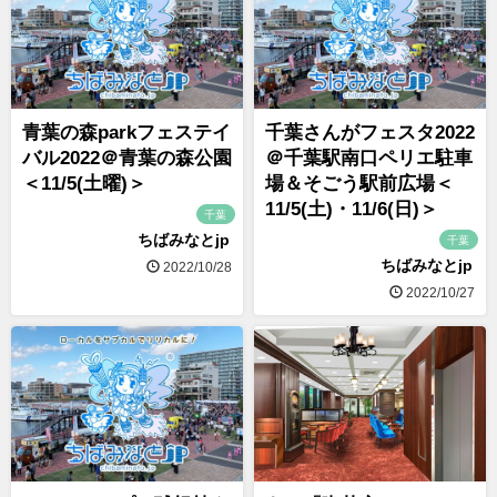
青葉の森parkフェステイ
千葉さんがフェスタ2022
バル2022＠青葉の森公園
＠千葉駅南口ペリエ駐車
＜11/5(土曜)＞
場＆そごう駅前広場＜
11/5(土)・11/6(日)＞
千葉
ちばみなとjp
千葉
ちばみなとjp
2022/10/28
2022/10/27