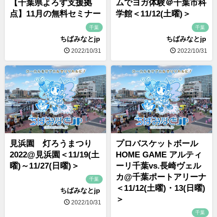
【千葉県よろず支援拠
ムでヨガ体験＠千葉市科
点】11月の無料セミナー
学館＜11/12(土曜)＞
千葉
千葉
ちばみなとjp
ちばみなとjp
2022/10/31
2022/10/31
見浜園 灯ろうまつり
プロバスケットボール
2022@見浜園＜11/19(土
HOME GAME アルティ
曜)～11/27(日曜)＞
ーリ千葉vs.長崎ヴェル
カ@千葉ポートアリーナ
千葉
＜11/12(土曜)・13(日曜)
ちばみなとjp
＞
2022/10/31
千葉