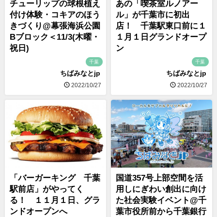
チューリップの球根植え
あの「喫茶室ルノアー
付け体験・コキアのほう
ル」が千葉市に初出
きづくり@幕張海浜公園
店！ 千葉駅東口前に１
Bブロック＜11/3(木曜・
１月１日グランドオープ
祝日)
ン
千葉
千葉
ちばみなとjp
ちばみなとjp
2022/10/27
2022/10/27
「バーガーキング 千葉
国道357号上部空間を活
駅前店」がやってく
用しにぎわい創出に向け
る！ １１月１日、グラ
た社会実験イベント@千
ンドオープンへ
葉市役所前から千葉銀行