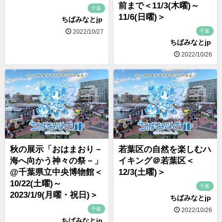
前まで＜11/3(木曜)～
千葉
11/6(日曜)＞
ちばみなとjp
千葉
2022/10/27
ちばみなとjp
2022/10/26
秋の展示「おはまおり－
若葉区の自然を楽しむハ
海へ向かう神々の祭－」
イキング＠若葉区＜
@千葉県立中央博物館＜
12/3(土曜)＞
10/22(土曜)～
千葉
2023/1/9(月曜・祝日)＞
ちばみなとjp
千葉
2022/10/26
ちばみなとjp