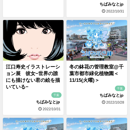
ちばみなとjp
2022/10/31
江口寿史イラストレーシ
冬の鉢花の管理教室@千
ョン展 彼女−世界の誰
葉市都市緑化植物園＜
にも描けない君の絵を描
11/15(火曜)＞
いている−
千葉
ちばみなとjp
千葉
ちばみなとjp
2022/10/28
2022/10/31