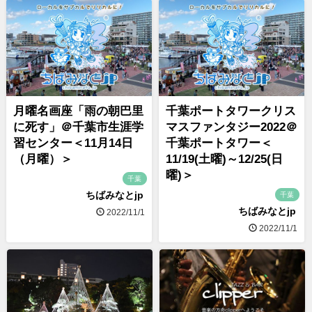
月曜名画座「雨の朝巴里
千葉ポートタワークリス
に死す」＠千葉市生涯学
マスファンタジー2022＠
習センター＜11月14日
千葉ポートタワー＜
（月曜）＞
11/19(土曜)～12/25(日
曜)＞
千葉
ちばみなとjp
千葉
ちばみなとjp
2022/11/1
2022/11/1