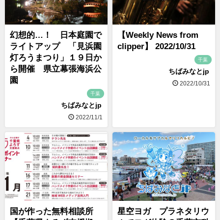
幻想的…！ 日本庭園で
【Weekly News from
ライトアップ 「見浜園
clipper】 2022/10/31
灯ろうまつり」１９日か
千葉
ら開催 県立幕張海浜公
ちばみなとjp
園
2022/10/31
千葉
ちばみなとjp
2022/11/1
国が作った無料相談所
星空ヨガ プラネタリウ