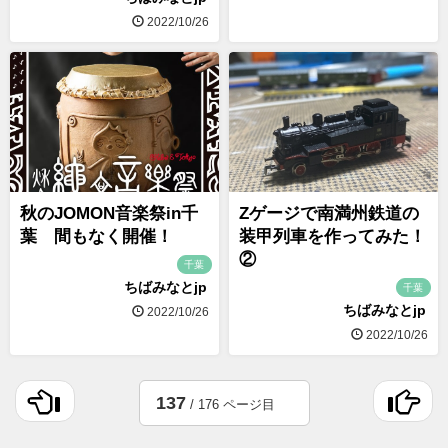
2022/10/26
秋のJOMON音楽祭in千
Zゲージで南満州鉄道の
葉 間もなく開催！
装甲列車を作ってみた！
②
千葉
ちばみなとjp
千葉
ちばみなとjp
2022/10/26
2022/10/26
137
/ 176 ページ目