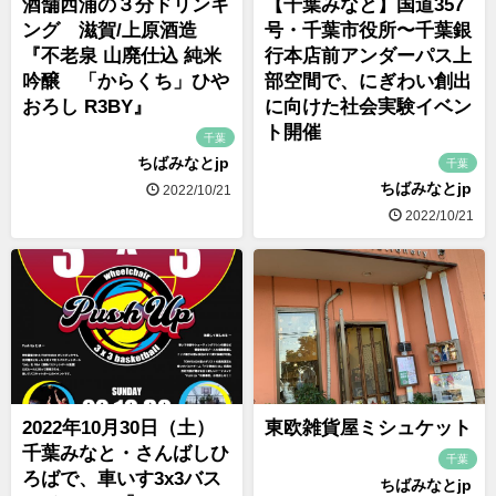
酒舗西浦の３分ドリンキ
【千葉みなと】国道357
ング 滋賀/上原酒造
号・千葉市役所〜千葉銀
『不老泉 山廃仕込 純米
行本店前アンダーパス上
吟醸 「からくち」ひや
部空間で、にぎわい創出
おろし R3BY』
に向けた社会実験イベン
ト開催
千葉
ちばみなとjp
千葉
ちばみなとjp
2022/10/21
2022/10/21
2022年10月30日（土）
東欧雑貨屋ミシュケット
千葉みなと・さんばしひ
千葉
ろばで、車いす3x3バス
ちばみなとjp