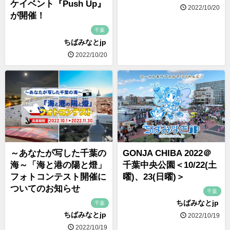
ケイベント『Push Up』
2022/10/20
が開催！
千葉
ちばみなとjp
2022/10/20
～あなたが写した千葉の
GONJA CHIBA 2022＠
海～「海と港の陽と燈」
千葉中央公園＜10/22(土
フォトコンテスト開催に
曜)、23(日曜)＞
ついてのお知らせ
千葉
ちばみなとjp
千葉
ちばみなとjp
2022/10/19
2022/10/19