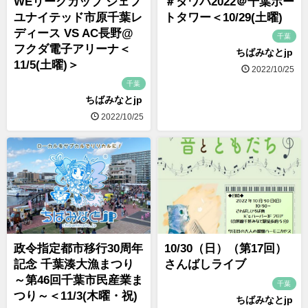
WEリーグカップ ジェフ
＃タワパ2022＠千葉ポー
ユナイテッド市原千葉レ
トタワー＜10/29(土曜)
ディース VS AC長野@
千葉
フクダ電子アリーナ＜
ちばみなとjp
11/5(土曜)＞
2022/10/25
千葉
ちばみなとjp
2022/10/25
政令指定都市移行30周年
10/30（日）（第17回）
記念 千葉湊大漁まつり
さんばしライブ
～第46回千葉市民産業ま
千葉
つり～＜11/3(木曜・祝)
ちばみなとjp