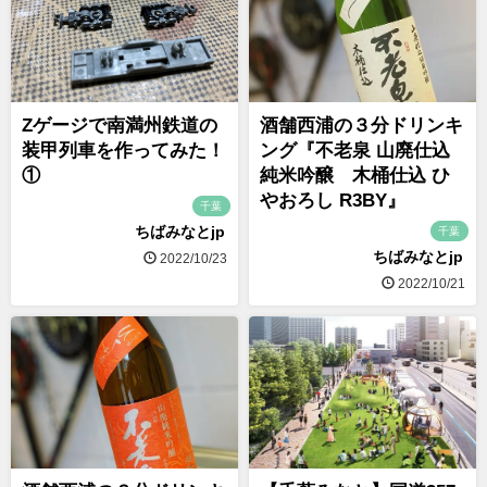
Zゲージで南満州鉄道の
酒舗西浦の３分ドリンキ
装甲列車を作ってみた！
ング『不老泉 山廃仕込
①
純米吟醸 木桶仕込 ひ
やおろし R3BY』
千葉
ちばみなとjp
千葉
ちばみなとjp
2022/10/23
2022/10/21