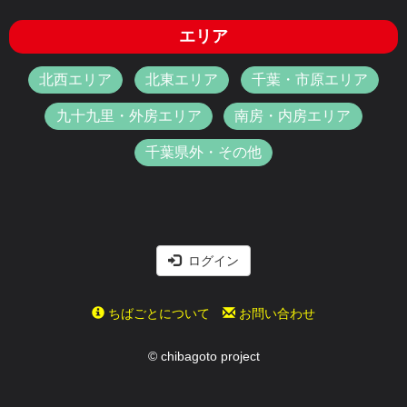
エリア
北西エリア
北東エリア
千葉・市原エリア
九十九里・外房エリア
南房・内房エリア
千葉県外・その他
ログイン
ちばごとについて
お問い合わせ
© chibagoto project