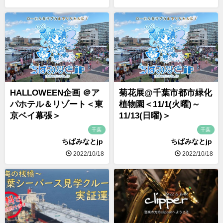
HALLOWEEN企画 ＠ア
菊花展@千葉市都市緑化
パホテル＆リゾート＜東
植物園＜11/1(火曜)～
京ベイ幕張＞
11/13(日曜)＞
千葉
千葉
ちばみなとjp
ちばみなとjp
2022/10/18
2022/10/18