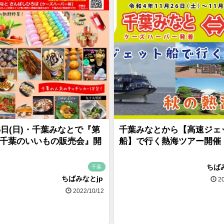
16日(日)・千葉みなとで『第
千葉みなとから【高速ジェ
千葉のいいもの販売会』開
船】で行く熱海ツアー開催
ちば
千葉
ちばみなとjp
20
2022/10/12