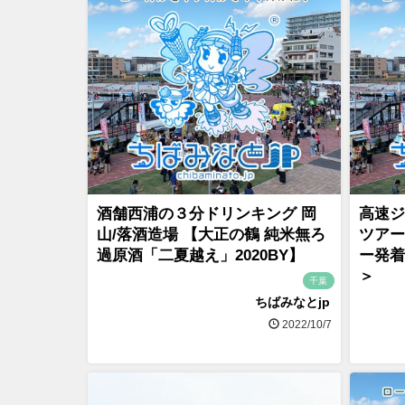
酒舗西浦の３分ドリンキング 岡
高速ジ
山/落酒造場 【大正の鶴 純米無ろ
ツアー
過原酒「二夏越え」2020BY】
ー発着＜
＞
千葉
ちばみなとjp
2022/10/7