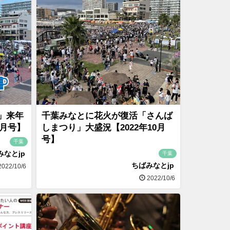
」来年
千葉みなとに花火が復活「さんば
0月号】
しまつり」大盛況【2022年10月
号】
千葉
みなとjp
千葉
ちばみなとjp
022/10/6
2022/10/6