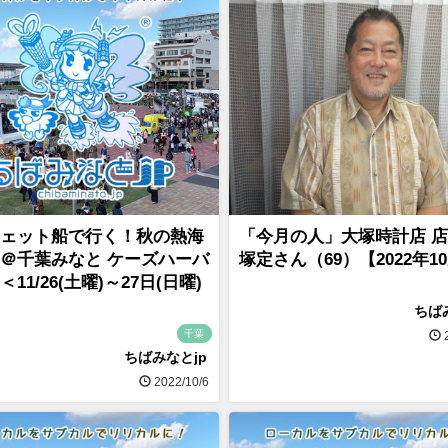
ェット船で行く！秋の熱海
「今月の人」大塚時計店 店
＠千葉みなと ケーズハーバ
塚定さん（69）【2022年1
11/26(土曜)～27日(日曜)
ちば
千葉
2
ちばみなとjp
2022/10/6