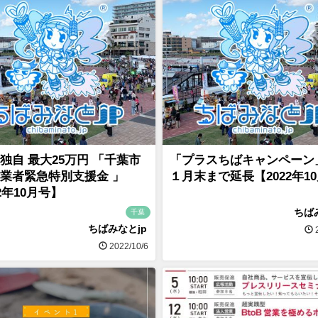
独自 最大25万円 「千葉市
「プラスちばキャンペーン
業者緊急特別支援金 」
１月末まで延長【2022年1
2年10月号】
ちば
千葉
ちばみなとjp
2
2022/10/6