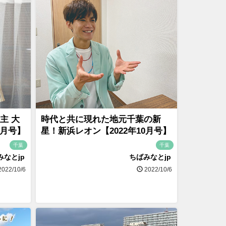
主 大
時代と共に現れた地元千葉の新
0月号】
星！新浜レオン【2022年10月号】
千葉
千葉
みなとjp
ちばみなとjp
022/10/6
2022/10/6