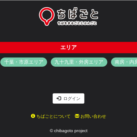
エリア
千葉・市原エリア
九十九里・外房エリア
南房・内
ログイン
ちばごとについて
お問い合わせ
© chibagoto project