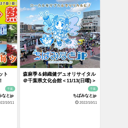
ット
森麻季＆錦織健デュオリサイタル
！
＠千葉県文化会館＜11/13(日曜)＞
千葉
千葉
みなとjp
ちばみなとjp
22/10/11
2022/10/11