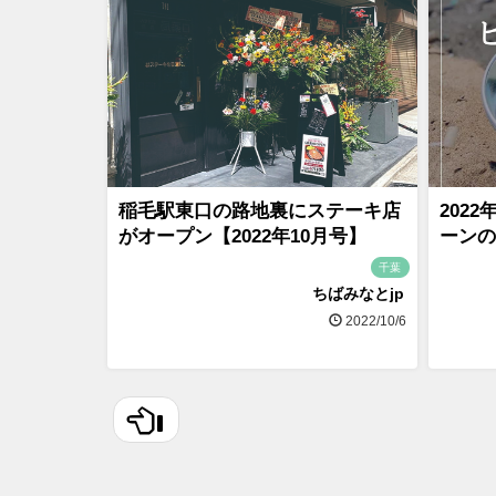
稲毛駅東口の路地裏にステーキ店
202
がオープン【2022年10月号】
ーンの
千葉
ちばみなとjp
2022/10/6