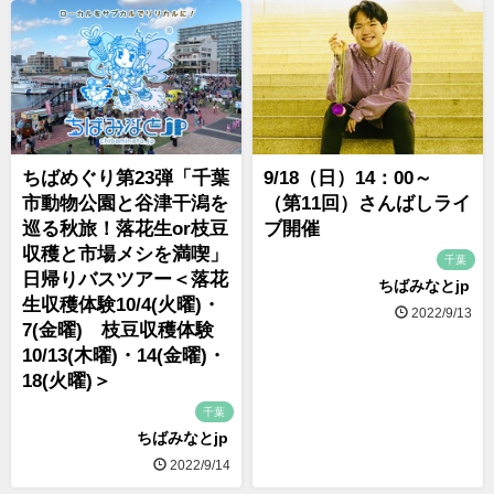
ちばめぐり第23弾「千葉
9/18（日）14：00～
市動物公園と谷津干潟を
（第11回）さんばしライ
巡る秋旅！落花生or枝豆
ブ開催
収穫と市場メシを満喫」
千葉
日帰りバスツアー＜落花
ちばみなとjp
生収穫体験10/4(火曜)・
2022/9/13
7(金曜) 枝豆収穫体験
10/13(木曜)・14(金曜)・
18(火曜)＞
千葉
ちばみなとjp
2022/9/14