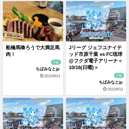
船橋馬喰ろうで大満足馬
Jリーグ ジェフユナイテ
肉！
ッド市原千葉 vs FC琉球
@フクダ電子アリーナ＜
千葉
10/16(日曜)＞
ちばみなとjp
千葉
2022/9/13
ちばみなとjp
2022/9/12