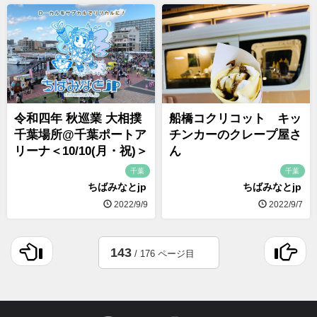
令和四年 秋巡業 大相撲
船橋コクリコット キッ
千葉場所@千葉ポートア
チンカーのクレープ屋さ
リーナ＜10/10(月・祝)＞
ん
千葉
千葉
ちばみなとjp
ちばみなとjp
2022/9/9
2022/9/7
143
/ 176 ページ目