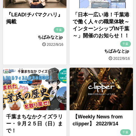
『LEAD!チバマクハリ』
「日本一広い港！千葉港
掲載
で働く人々の職業体験～
インターンシップIN千葉
千葉
～」開催のお知らせ！！
ちばみなとjp
千葉
2022/9/16
ちばみなとjp
2022/9/16
千葉まちなかクイズラリ
【Weekly News from
ー・９月２５日（日）ま
clipper】 2022/9/14
で！
千葉