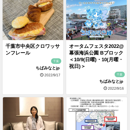
千葉市中央区クロワッサ
オータムフェスタ2022@
ンフレール
幕張海浜公園 Bブロック
＜10/9(日曜)・10(月曜・
千葉
祝日)＞
ちばみなとjp
千葉
2022/9/17
ちばみなとjp
2022/9/16