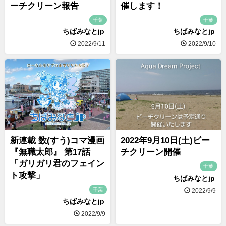
ーチクリーン報告
催します！
千葉
千葉
ちばみなとjp
ちばみなとjp
2022/9/11
2022/9/10
新連載 数(すう)コマ漫画
2022年9月10日(土)ビー
『無職太郎』 第17話
チクリーン開催
「ガリガリ君のフェイン
千葉
ト攻撃」
ちばみなとjp
千葉
2022/9/9
ちばみなとjp
2022/9/9