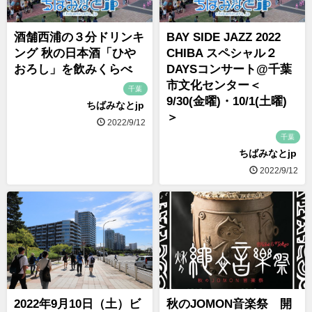
酒舗西浦の３分ドリンキ
BAY SIDE JAZZ 2022
ング 秋の日本酒「ひや
CHIBA スペシャル２
おろし」を飲みくらべ
DAYSコンサート@千葉
市文化センター＜
千葉
9/30(金曜)・10/1(土曜)
ちばみなとjp
＞
2022/9/12
千葉
ちばみなとjp
2022/9/12
2022年9月10日（土）ビ
秋のJOMON音楽祭 開