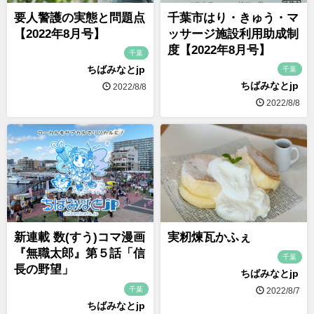
要人警護の実態と問題点
千葉市はり・きゅう・マ
【2022年8月号】
ッサージ施設利用助成制
度【2022年8月号】
千葉
ちばみなとjp
千葉
ちばみなとjp
2022/8/8
2022/8/8
新連載 数(すう)コマ漫画
実籾煉瓦かふぇ
『無職太郎』第５話「信
千葉
長の野望」
ちばみなとjp
千葉
2022/8/7
ちばみなとjp