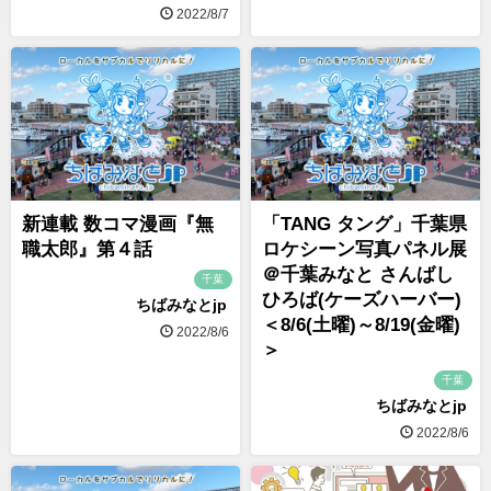
2022/8/7
新連載 数コマ漫画『無
「TANG タング」千葉県
職太郎』第４話
ロケシーン写真パネル展
＠千葉みなと さんばし
千葉
ひろば(ケーズハーバー)
ちばみなとjp
＜8/6(土曜)～8/19(金曜)
2022/8/6
＞
千葉
ちばみなとjp
2022/8/6