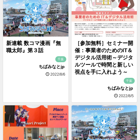
新連載 数コマ漫画『無
［参加無料］セミナー開
職太郎』第３話
催：事業者のためのIT＆
デジタル活用術～デジタ
千葉
ルツールで時間と新しい
ちばみなとjp
視点を手に入れよう～
2022/8/6
千葉
ちばみなとjp
2022/8/5