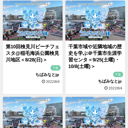
第10回検見川ビーチフェ
千葉市域や近隣地域の歴
スタ@稲毛海浜公園検見
史を学ぶ＠千葉市生涯学
川地区＜8/28(日)＞
習センタ＜9/25(土曜)・
10/8(土曜)＞
千葉
ちばみなとjp
千葉
ちばみなとjp
2022/8/4
2022/8/4