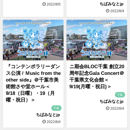
ちばみなとjp
2022/8/5
2022/8/4
『コンテンポラリーダン
ニ期会BLOC千葉 創立20
ス公演 / Ｍusic from the
周年記念Gala Concert＠
other side』＠千葉市美
千葉県文化会館＜
術館さや堂ホール＜
9/19(月曜・祝日)＞
9/18（日曜）・19（月
千葉
曜・祝日）＞
ちばみなとjp
千葉
2022/8/4
ちばみなとjp
2022/8/4