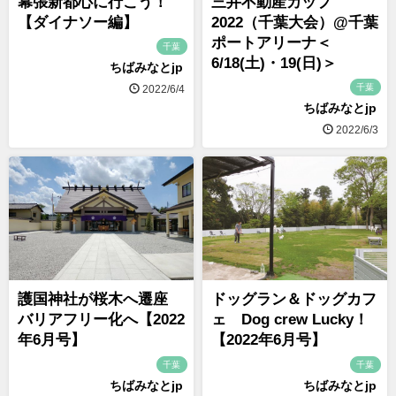
幕張新都心に行こう！
三井不動産カップ
【ダイナソー編】
2022（千葉大会）@千葉
ポートアリーナ＜
千葉
6/18(土)・19(日)＞
ちばみなとjp
千葉
2022/6/4
ちばみなとjp
2022/6/3
護国神社が桜木へ遷座
ドッグラン＆ドッグカフ
バリアフリー化へ【2022
ェ Dog crew Lucky！
年6月号】
【2022年6月号】
千葉
千葉
ちばみなとjp
ちばみなとjp