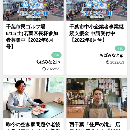
千葉市民ゴルフ場
千葉市中小企業者事業継
6/11(土)若葉区長杯参加
続支援金 申請受付中
者募集中【2022年6月
【2022年6月号】
号】
千葉
ちばみなとjp
千葉
ちばみなとjp
2022/6/3
2022/6/3
昨今の空き家問題や老後
西千葉「登戸の滝」 店