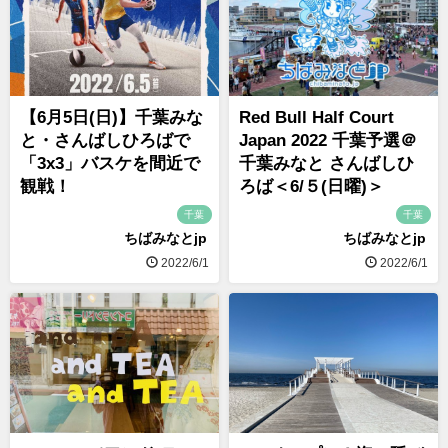
【6月5日(日)】千葉みな
Red Bull Half Court
と・さんばしひろばで
Japan 2022 千葉予選＠
「3x3」バスケを間近で
千葉みなと さんばしひ
観戦！
ろば＜6/５(日曜)＞
千葉
千葉
ちばみなとjp
ちばみなとjp
2022/6/1
2022/6/1