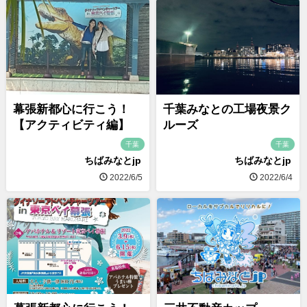
幕張新都心に行こう！
千葉みなとの工場夜景ク
【アクティビティ編】
ルーズ
千葉
千葉
ちばみなとjp
ちばみなとjp
2022/6/5
2022/6/4