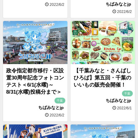
ちばみなとjp
2022/6/2
2022/6/2
政令指定都市移行・区設
【千葉みなと・さんばし
置30周年記念フォトコン
ひろば】第五回・千葉の
テスト＜6/1(水曜)～
いいもの販売会開催！
8/31(水曜)投稿分まで＞
千葉
ちばみなとjp
千葉
ちばみなとjp
2022/6/1
2022/6/2