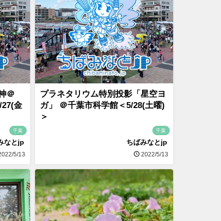
神＠
プラネタリウム特別投影「星空ヨ
27(金
ガ」 ＠千葉市科学館＜5/28(土曜)
＞
千葉
千葉
みなとjp
ちばみなとjp
022/5/13
2022/5/13