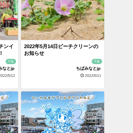
チンイ
2022年5月14日ビーチクリーンの
！
お知らせ
千葉
千葉
みなとjp
ちばみなとjp
022/5/12
2022/5/11