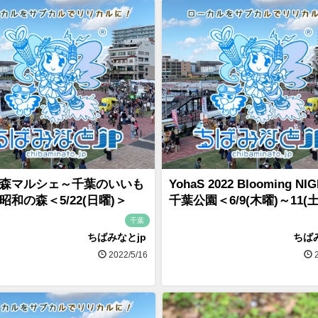
森マルシェ～千葉のいいも
YohaS 2022 Blooming N
昭和の森＜5/22(日曜)＞
千葉公園＜6/9(木曜)～11(
千葉
ちばみなとjp
ちば
2022/5/16
2