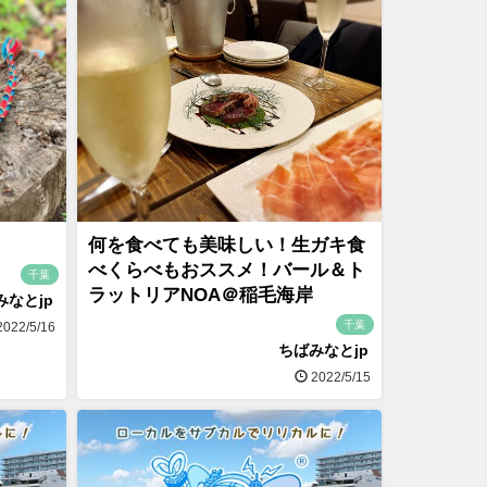
何を食べても美味しい！生ガキ食
べくらべもおススメ！バール＆ト
千葉
ラットリアNOA＠稲毛海岸
みなとjp
千葉
022/5/16
ちばみなとjp
2022/5/15