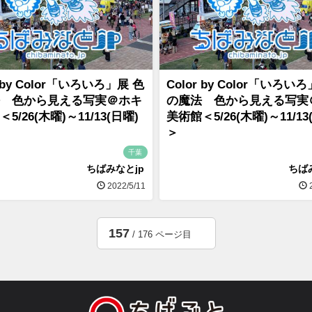
r by Color「いろいろ」展 色
Color by Color「いろい
 色から見える写実＠ホキ
の魔法 色から見える写実
5/26(木曜)～11/13(日曜)
美術館＜5/26(木曜)～11/13
＞
千葉
ちばみなとjp
ちば
2022/5/11
2
157
/ 176 ページ目