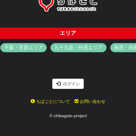
エリア
千葉・市原エリア
九十九里・外房エリア
南房・内
ログイン
ちばごとについて
お問い合わせ
© chibagoto project