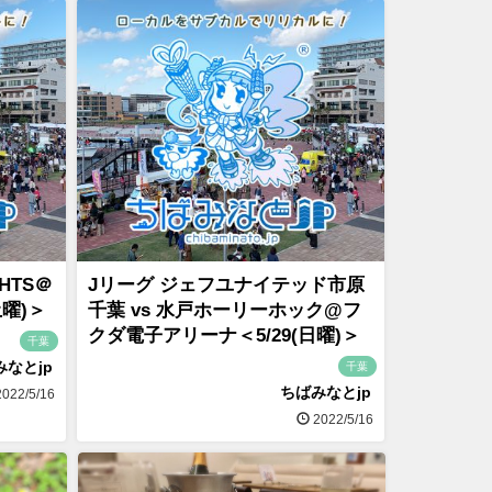
IGHTS＠
Jリーグ ジェフユナイテッド市原
土曜)＞
千葉 vs 水戸ホーリーホック@フ
クダ電子アリーナ＜5/29(日曜)＞
千葉
みなとjp
千葉
ちばみなとjp
022/5/16
2022/5/16