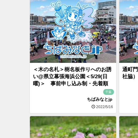
＜木の名札＞樹名板作りへのお誘
通町門
い@県立幕張海浜公園＜5/29(日
社脇）＜
曜)＞ 事前申し込み制・先着順
千葉
ちばみなとjp
2022/5/16