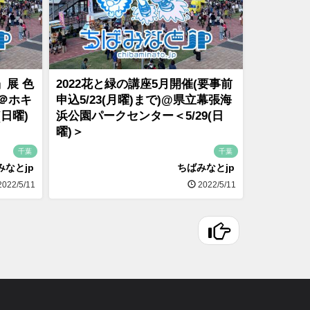
ろ」展 色
2022花と緑の講座5月開催(要事前
＠ホキ
申込5/23(月曜)まで)@県立幕張海
(日曜)
浜公園パークセンター＜5/29(日
曜)＞
千葉
千葉
みなとjp
ちばみなとjp
022/5/11
2022/5/11