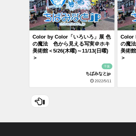
Color by Color「いろいろ」展 色
Colo
の魔法 色から見える写実＠ホキ
の魔法
美術館＜5/26(木曜)～11/13(日曜)
美術館＜
＞
＞
千葉
ちばみなとjp
2022/5/11