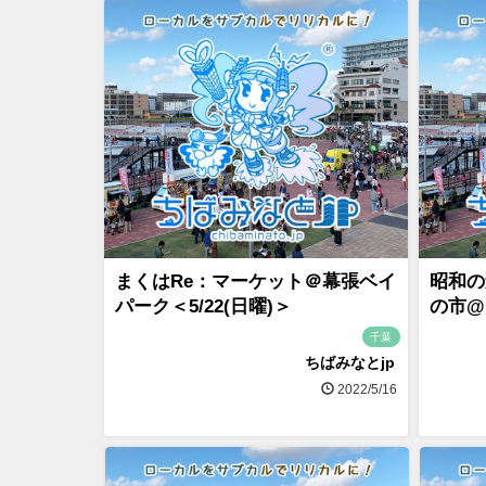
まくはRe：マーケット＠幕張ベイ
昭和の
パーク＜5/22(日曜)＞
の市@
千葉
ちばみなとjp
2022/5/16