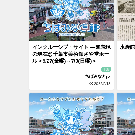
インクルーシブ・サイト ―陶表現
水族館
の現在@千葉市美術館さや堂ホー
ル＜5/27(金曜)～7/3(日曜)＞
千葉
ちばみなとjp
2022/5/13