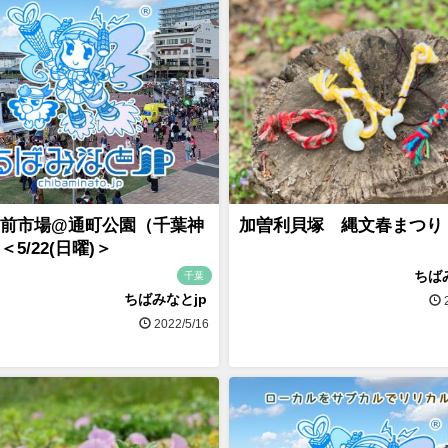
前市場@通町公園（千葉神
加曽利貝塚 縄文春まつり
5/22(日曜)＞
ちば
千葉
ちばみなとjp
2
2022/5/16