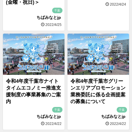
(金曜・祝日)＞
2022/4/24
千葉
ちばみなとjp
2022/4/25
令和4年度千葉市ナイト
令和4年度千葉市グリー
タイムエコノミー推進支
ンエリアプロモーション
援制度の事業募集のご案
業務委託に係る企画提案
内
の募集について
千葉
千葉
ちばみなとjp
ちばみなとjp
2022/4/22
2022/4/22