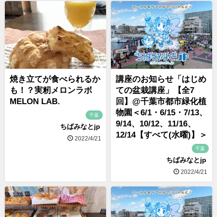
焼き立てが食べられるか
講座のお知らせ「はじめ
も！？実籾メロンラボ
ての盆栽講座」【全7
MELON LAB.
回】@千葉市都市緑化植
物園＜6/1・6/15・7/13、
千葉
9/14、10/12、11/16、
ちばみなとjp
12/14【すべて(水曜)】＞
2022/4/21
千葉
ちばみなとjp
2022/4/21