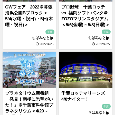
GWフェア 2022＠幕張
プロ野球 千葉ロッテ
海浜公園Bブロック＜
vs. 福岡ソフトバンク＠
5/4(水曜・祝日)・5日(木
ZOZOマリンスタジアム
曜・祝日)＞
＜5/6(金曜)～5/8(日曜)＞
千葉
千葉
ちばみなとjp
ちばみなとjp
2022/4/25
2022/4/25
プラネタリウム新番組
千葉ロッテマリーンズ
「発見！南極に恐竜がい
4/8ナイター！
た！」＠千葉市科学館プ
千葉
ラネタリウム＜4/29～
ちばみなとjp