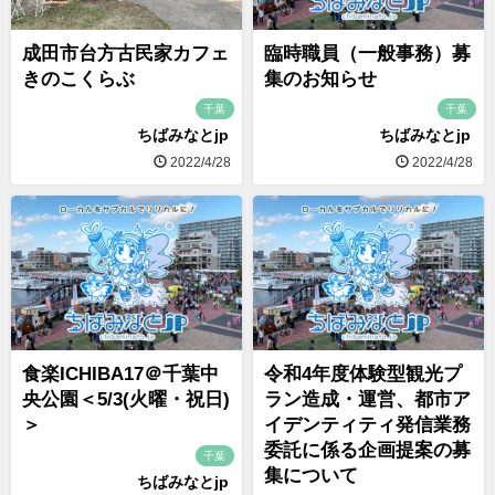
成田市台方古民家カフェ
臨時職員（一般事務）募
きのこくらぶ
集のお知らせ
千葉
千葉
ちばみなとjp
ちばみなとjp
2022/4/28
2022/4/28
食楽ICHIBA17＠千葉中
令和4年度体験型観光プ
央公園＜5/3(火曜・祝日)
ラン造成・運営、都市ア
＞
イデンティティ発信業務
委託に係る企画提案の募
千葉
集について
ちばみなとjp