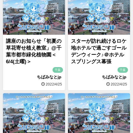
講座のお知らせ「初夏の
スターが訪れ続けるロケ
草花寄せ植え教室」@千
地ホテルで過ごすゴール
葉市都市緑化植物園＜
デンウィーク♪＠ホテル
6/4(土曜)＞
スプリングス幕張
千葉
千葉
ちばみなとjp
ちばみなとjp
2022/4/25
2022/4/25