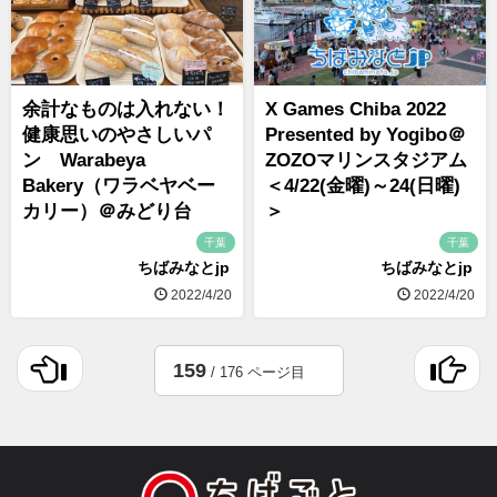
余計なものは入れない！
X Games Chiba 2022
健康思いのやさしいパ
Presented by Yogibo＠
ン Warabeya
ZOZOマリンスタジアム
Bakery（ワラベヤベー
＜4/22(金曜)～24(日曜)
カリー）＠みどり台
＞
千葉
千葉
ちばみなとjp
ちばみなとjp
2022/4/20
2022/4/20
159
/ 176 ページ目