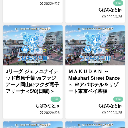
千葉
2022/4/27
ちばみなとjp
2022/4/26
Jリーグ ジェフユナイテ
ＭＡＫＵＤＡＮ ～
ッド市原千葉 vsファジ
Makuhari Street Dance
アーノ岡山@フクダ電子
～ ＠アパホテル＆リゾ
アリーナ＜5/8(日曜)＞
ート東京ベイ幕張
千葉
千葉
ちばみなとjp
ちばみなとjp
2022/4/26
2022/4/25