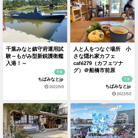
千葉みなと鎮守府運用試
人と人をつなぐ場所 小
験～もがみ型新鋭護衛艦
さな隠れ家カフェ
入港！～
café279（カフェツナ
グ）＠船橋市前原
千葉
ちばみなとjp
千葉
ちばみなとjp
2022/5/5
2022/5/2