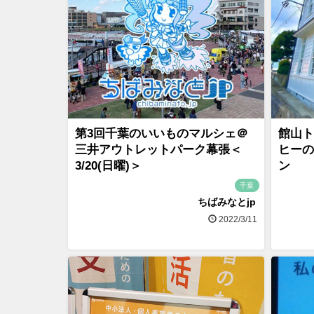
第3回千葉のいいものマルシェ＠
館山ト
三井アウトレットパーク幕張＜
ヒーの
3/20(日曜)＞
ン
千葉
ちばみなとjp
2022/3/11