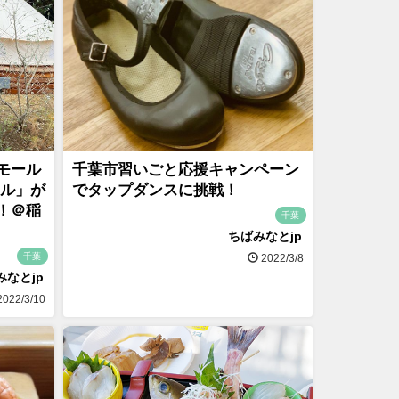
モール
千葉市習いごと応援キャンペーン
リル」が
でタップダンスに挑戦！
！＠稲
千葉
ちばみなとjp
千葉
2022/3/8
みなとjp
022/3/10