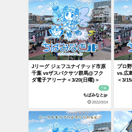
Jリーグ ジェフユナイテッド市原
プロ野
千葉 vsザスパクサツ群馬@フク
vs.
ダ電子アリーナ＜3/20(日曜)＞
＜3/1
千葉
ちばみなとjp
2022/3/14