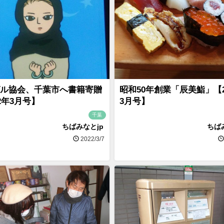
ル協会、千葉市へ書籍寄贈
昭和50年創業「辰美鮨」【2
22年3月号】
3月号】
千葉
ちばみなとjp
ちば
2022/3/7