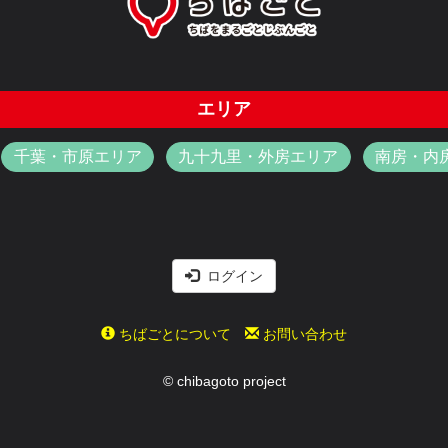
エリア
千葉・市原エリア
九十九里・外房エリア
南房・内
ログイン
ちばごとについて
お問い合わせ
© chibagoto project