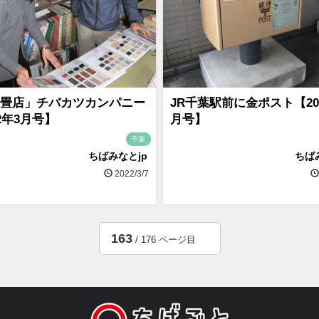
畳店」チバカツカンパニー
JR千葉駅前に金ポスト【20
22年3月号】
月号】
千葉
ちばみなとjp
ちば
2022/3/7
163
/ 176 ページ目