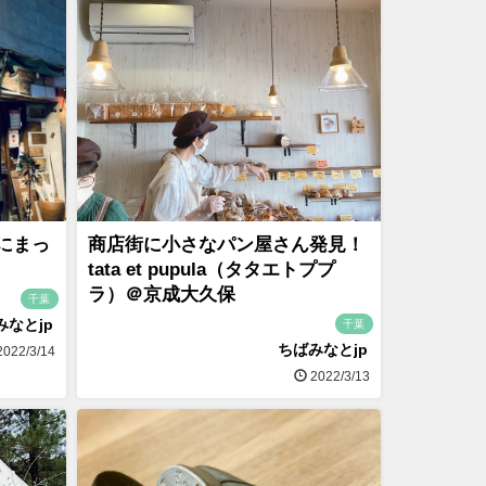
にまっ
商店街に小さなパン屋さん発見！
tata et pupula（タタエトププ
ラ）＠京成大久保
千葉
みなとjp
千葉
ちばみなとjp
022/3/14
2022/3/13