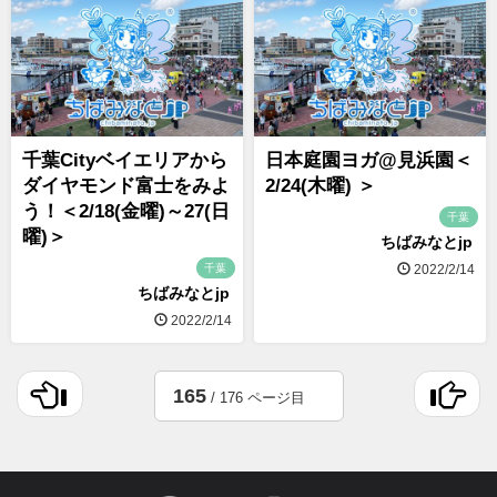
千葉Cityベイエリアから
日本庭園ヨガ@見浜園＜
ダイヤモンド富士をみよ
2/24(木曜) ＞
う！＜2/18(金曜)～27(日
千葉
曜)＞
ちばみなとjp
千葉
2022/2/14
ちばみなとjp
2022/2/14
165
/ 176 ページ目