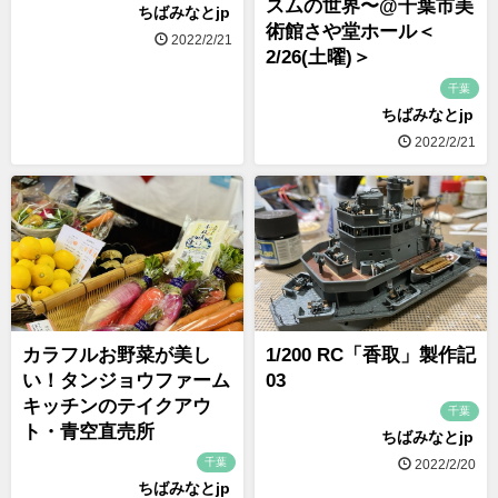
スムの世界〜@千葉市美
ちばみなとjp
術館さや堂ホール＜
2022/2/21
2/26(土曜)＞
千葉
ちばみなとjp
2022/2/21
カラフルお野菜が美し
1/200 RC「香取」製作記
い！タンジョウファーム
03
キッチンのテイクアウ
千葉
ト・青空直売所
ちばみなとjp
千葉
2022/2/20
ちばみなとjp