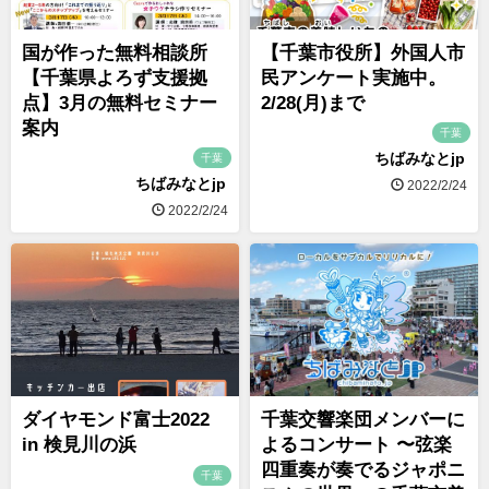
国が作った無料相談所
【千葉市役所】外国人市
【千葉県よろず支援拠
民アンケート実施中。
点】3月の無料セミナー
2/28(月)まで
案内
千葉
ちばみなとjp
千葉
ちばみなとjp
2022/2/24
2022/2/24
ダイヤモンド富士2022
千葉交響楽団メンバーに
in 検見川の浜
よるコンサート 〜弦楽
四重奏が奏でるジャポニ
千葉