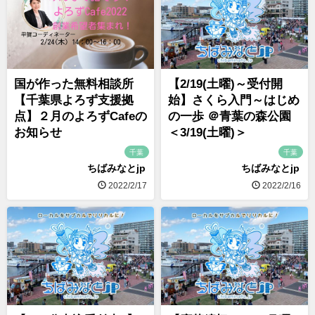
国が作った無料相談所
【2/19(土曜)～受付開
【千葉県よろず支援拠
始】さくら入門～はじめ
点】２月のよろずCafeの
の一歩 ＠青葉の森公園
お知らせ
＜3/19(土曜)＞
千葉
千葉
ちばみなとjp
ちばみなとjp
2022/2/17
2022/2/16