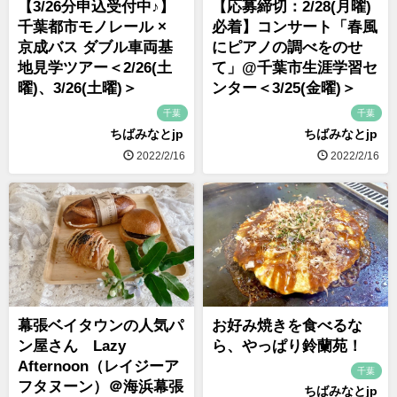
【3/26分申込受付中♪】
【応募締切：2/28(月曜)
千葉都市モノレール ×
必着】コンサート「春風
京成バス ダブル車両基
にピアノの調べをのせ
地見学ツアー＜2/26(土
て」@千葉市生涯学習セ
曜)、3/26(土曜)＞
ンター＜3/25(金曜)＞
千葉
千葉
ちばみなとjp
ちばみなとjp
2022/2/16
2022/2/16
幕張ベイタウンの人気パ
お好み焼きを食べるな
ン屋さん Lazy
ら、やっぱり鈴蘭苑！
Afternoon（レイジーア
千葉
フタヌーン）＠海浜幕張
ちばみなとjp