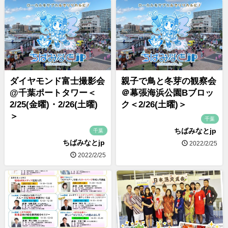
ダイヤモンド富士撮影会
親子で鳥と冬芽の観察会
@千葉ポートタワー＜
＠幕張海浜公園Bブロッ
2/25(金曜)・2/26(土曜)
ク＜2/26(土曜)＞
＞
千葉
ちばみなとjp
千葉
ちばみなとjp
2022/2/25
2022/2/25