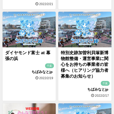
2022/2/21
ダイヤモンド富士 at 幕
特別史跡加曽利貝塚新博
張の浜
物館整備・運営事業に関
心をお持ちの事業者の皆
千葉
様へ（ヒアリング協力者
ちばみなとjp
募集のお知らせ）
2022/2/19
千葉
ちばみなとjp
2022/2/17