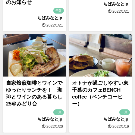
のお知らせ
ちばみなとjp
千葉
2022/1/21
ちばみなとjp
2022/1/21
自家焙煎珈琲とワインで
オトナが過ごしやすい東
ゆったりランチを！ 珈
千葉のカフェBENCH
琲とワインのある暮らし
coffee（ベンチコーヒ
25＠みどり台
ー）
千葉
千葉
ちばみなとjp
ちばみなとjp
2022/1/20
2022/1/19