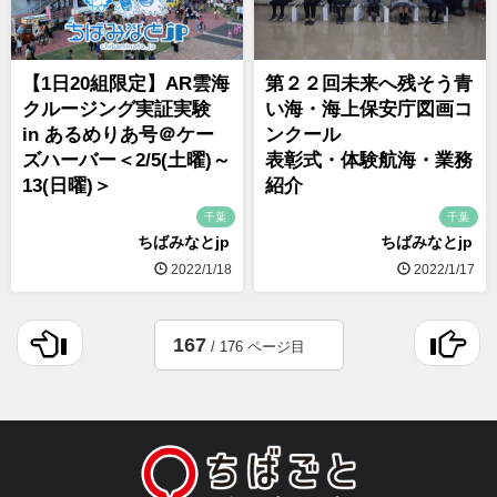
【1日20組限定】AR雲海
第２２回未来へ残そう青
クルージング実証実験
い海・海上保安庁図画コ
in あるめりあ号＠ケー
ンクール
ズハーバー＜2/5(土曜)～
表彰式・体験航海・業務
13(日曜)＞
紹介
千葉
千葉
ちばみなとjp
ちばみなとjp
2022/1/18
2022/1/17
167
/ 176 ページ目