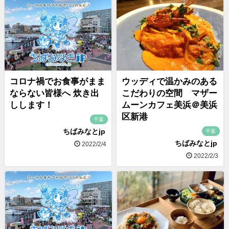
コロナ禍でお食事がまま
ウッディで温かみのある
ならない皆様へ 炊き出
こだわりの空間 マザー
しします！
ムーンカフェ美浜＠美浜
区新港
千葉
ちばみなとjp
千葉
ちばみなとjp
2022/2/4
2022/2/3