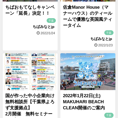
ちばおもてなしキャンペ
佐倉Manor House（マ
ーン「延長」決定！！
ナーハウス）のティール
ームで優雅な英国風ティ
千葉
ータイム
ちばみなとjp
千葉
2022/1/24
ちばみなとjp
2022/1/23
国が作った中小企業向け
2022年1月22日(土)
無料相談所【千葉県よろ
MAKUHARI BEACH
ず支援拠点】
CLEAN開催のご案内
2月開催 無料セミナー
千葉