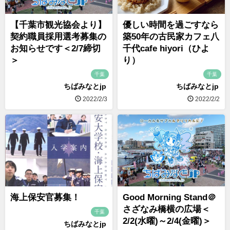
【千葉市観光協会より】
優しい時間を過ごすなら
契約職員採用選考募集の
築50年の古民家カフェ八
お知らせです＜2/7締切
千代cafe hiyori（ひよ
＞
り）
千葉
千葉
ちばみなとjp
ちばみなとjp
2022/2/3
2022/2/2
海上保安官募集！
Good Morning Stand＠
さざなみ橋横の広場＜
千葉
2/2(水曜)～2/4(金曜)＞
ちばみなとjp