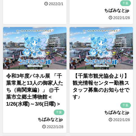
千葉
2022/2/1
ちばみなとjp
2022/1/28
令和3年度パネル展 「千
【千葉市観光協会より】
葉常胤と13人の御家人た
観光情報センター勤務ス
ち（南関東編）」 @千
タッフ募集のお知らせで
葉市立郷土博物館＜
す♪
1/26(水曜)～3/6(日曜)＞
千葉
ちばみなとjp
千葉
ちばみなとjp
2022/1/28
2022/1/28