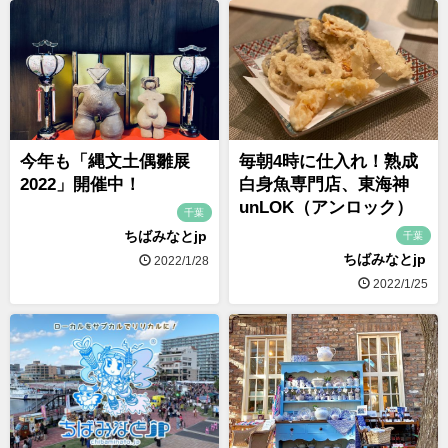
今年も「縄文土偶雛展
毎朝4時に仕入れ！熟成
2022」開催中！
白身魚専門店、東海神
unLOK（アンロック）
千葉
ちばみなとjp
千葉
ちばみなとjp
2022/1/28
2022/1/25