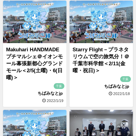
Makuhari HANDMADE
Starry Flight－プラネタ
プチマルシェ＠イオンモ
リウムで空の旅気分！＠
ール幕張新都心グランド
千葉市科学館＜2/11(金
モール＜2/5(土曜)・6(日
曜・祝日)＞
曜)＞
千葉
ちばみなとjp
千葉
ちばみなとjp
2022/1/18
2022/1/19