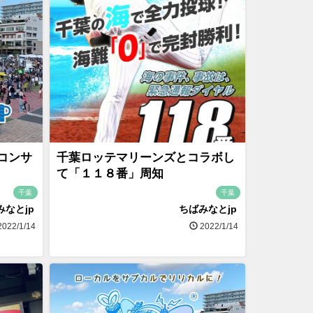
コンサ
千葉ロッテマリーンズとコラボし
て「１１８番」周知
千葉
千葉
みなとjp
ちばみなとjp
022/1/14
2022/1/14