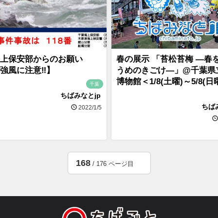
上保安部からのお願い
春の展示 「苔松苔梅 ―春
強風に注意‼】
うめのきごけ―」@千葉県
博物館＜1/8(土曜)～5/8(日
千葉
ちばみなとjp
ちば
2022/1/5
168
/ 176 ページ目