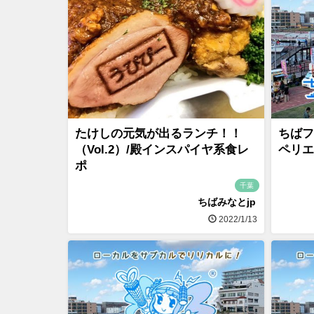
たけしの元気が出るランチ！！
ちばフ
（Vol.2）/殿インスパイヤ系食レ
ペリエ
ポ
千葉
ちばみなとjp
2022/1/13