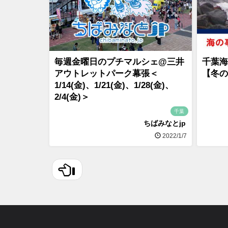
毎週金曜日のプチマルシェ@三井
千葉海
アウトレットパーク幕張＜
【冬の
1/14(金)、1/21(金)、1/28(金)、
2/4(金)＞
千葉
ちばみなとjp
2022/1/7