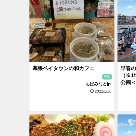
幕張ベイタウンの和カフェ
早春の
（※1
千葉
公園＜2
ちばみなとjp
2022/1/16