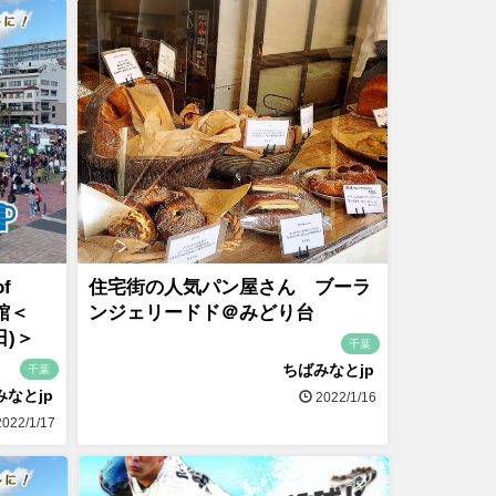
f
住宅街の人気パン屋さん ブーラ
術館＜
ンジェリードド＠みどり台
日)＞
千葉
ちばみなとjp
千葉
みなとjp
2022/1/16
022/1/17