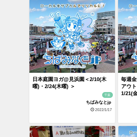
日本庭園ヨガ@見浜園＜2/10(木
毎週金
曜)・2/24(木曜) ＞
アウト
1/21(
千葉
ちばみなとjp
2022/1/17