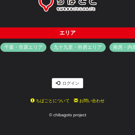
エリア
千葉・市原エリア
九十九里・外房エリア
南房・内
ログイン
ちばごとについて
お問い合わせ
© chibagoto project