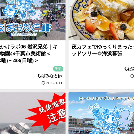
かけラボ06 岩沢兄弟｜キ
夜カフェでゆっくりまった
物園@千葉市美術館＜
ッドツリー＠海浜幕張
(木曜)～4/3(日曜)＞
ちば
千葉
ちばみなとjp
2022/1/11