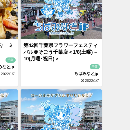
り ミ
第42回千葉県フラワーフェスティ
バル＠そごう千葉店＜1/8(土曜)～
10(月曜･祝日)＞
千葉
みなとjp
千葉
ちばみなとjp
2022/1/7
2022/1/7