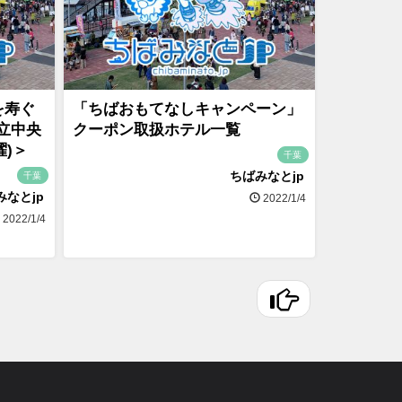
を寿ぐ
「ちばおもてなしキャンペーン」
立中央
クーポン取扱ホテル一覧
曜)＞
千葉
ちばみなとjp
千葉
みなとjp
2022/1/4
2022/1/4