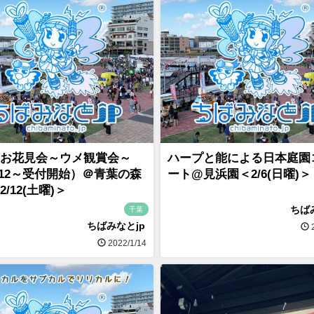
お花見会～ウメ観賞会～
ハープと能による日本庭園
/12～受付開始）＠青葉の森
ート@見浜園＜2/6(日曜)＞
/12(土曜)＞
ちば
千葉
ちばみなとjp
2
2022/1/14