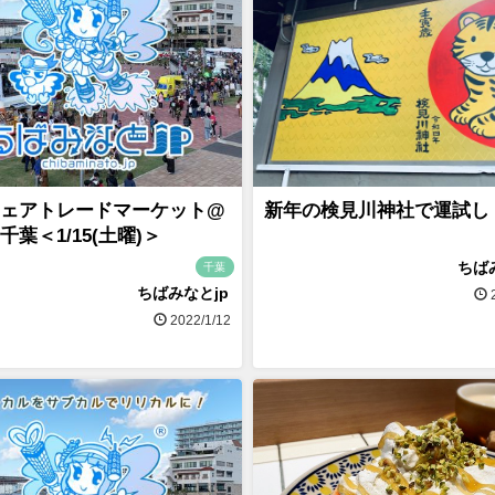
ェアトレードマーケット@
新年の検見川神社で運試し
千葉＜1/15(土曜)＞
ちば
千葉
ちばみなとjp
2
2022/1/12