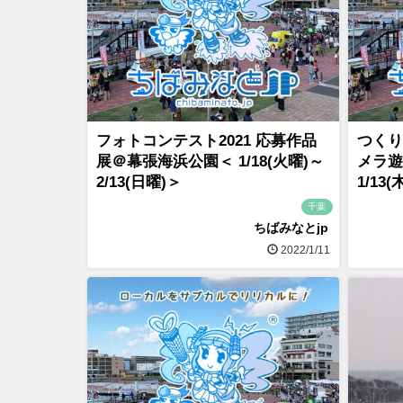
フォトコンテスト2021 応募作品
つくり
展＠幕張海浜公園＜ 1/18(火曜)～
メラ遊
2/13(日曜)＞
1/13
千葉
ちばみなとjp
2022/1/11