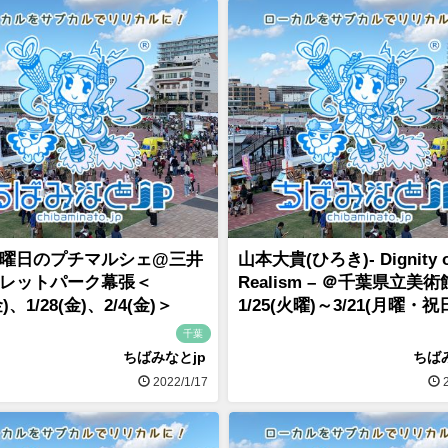
曜日のプチマルシェ@三井
山本大貴(ひろき)- Dignity o
レットパーク幕張＜
Realism – ＠千葉県立美
金)、1/28(金)、2/4(金)＞
1/25(火曜)～3/21(月曜・祝
千葉
ちばみなとjp
ちば
2022/1/17
2