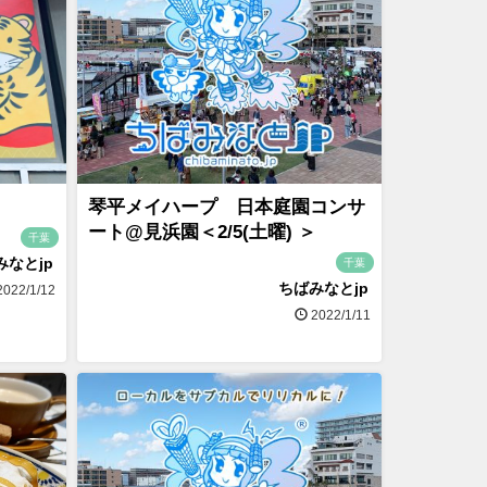
琴平メイハープ 日本庭園コンサ
ート@見浜園＜2/5(土曜) ＞
千葉
みなとjp
千葉
ちばみなとjp
022/1/12
2022/1/11