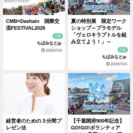
CMB×Dashain 国際交
夏の特別展 限定ワーク
流FESTIVAL2026
ショップ～プラモデル
「ヴェロキラプトルを組
千葉
み立てよう！」～
ちばみなとjp
千葉
2026/7/24
ちばみなとjp
2026/7/24
経営者のための３分間プ
【千葉開府900年記念】
レゼン法
GO!GO!ボランティア