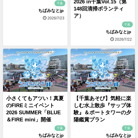
2026 in千葉Vol.15（第
千葉
148回清掃ボランティ
ちばみなとjp
ア）
2026/7/23
千葉
ちばみなとjp
2026/7/22
小さくてもアツい！真夏
【千葉あそび】気軽に楽
のFIREミニイベント
しむ水上散歩『サップ体
2026 SUMMER「BLUE
験』＆ポートタワーの夕
＆FIRE mini」開催
陽鑑賞プラン
千葉
千葉
ちばみなとjp
ちばみなとjp