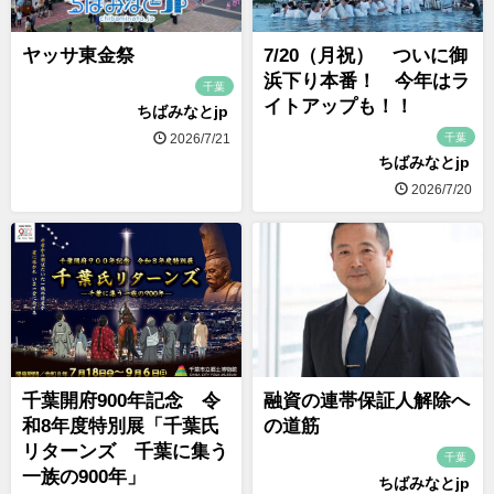
ヤッサ東金祭
7/20（月祝） ついに御
浜下り本番！ 今年はラ
千葉
イトアップも！！
ちばみなとjp
千葉
2026/7/21
ちばみなとjp
2026/7/20
千葉開府900年記念 令
融資の連帯保証人解除へ
和8年度特別展「千葉氏
の道筋
リターンズ 千葉に集う
千葉
一族の900年」
ちばみなとjp