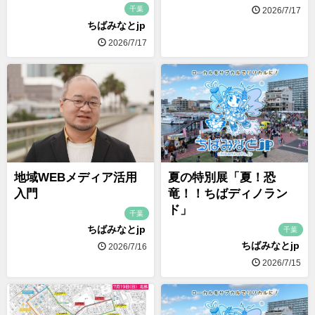
千葉
2026/7/17
ちばみなとjp
2026/7/17
地域WEBメディア活用
夏の特別展「夏！恐
入門
竜！！ちばディノラン
ド」
千葉
ちばみなとjp
千葉
ちばみなとjp
2026/7/16
2026/7/15