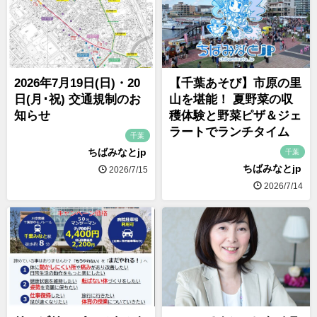
2026年7月19日(日)・20
【千葉あそび】市原の里
日(月･祝) 交通規制のお
山を堪能！ 夏野菜の収
知らせ
穫体験と野菜ピザ＆ジェ
ラートでランチタイム
千葉
ちばみなとjp
千葉
ちばみなとjp
2026/7/15
2026/7/14