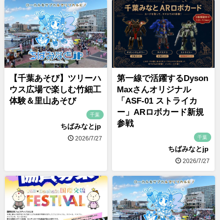
【千葉あそび】ツリーハ
第一線で活躍するDyson
ウス広場で楽しむ竹細工
Maxさんオリジナル
体験＆里山あそび
「ASF-01 ストライカ
ー」ARロボカード新規
千葉
参戦
ちばみなとjp
千葉
2026/7/27
ちばみなとjp
2026/7/27