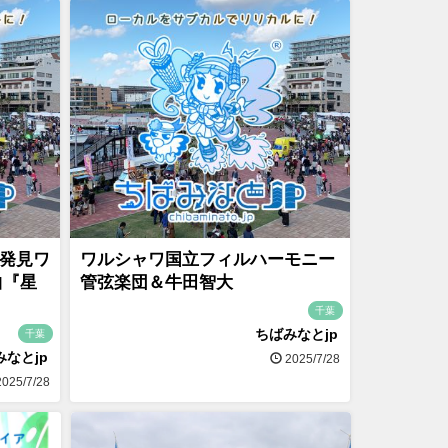
劇発見ワ
ワルシャワ国立フィルハーモニー
曲『星
管弦楽団＆牛田智大
千葉
ちばみなとjp
千葉
みなとjp
2025/7/28
025/7/28