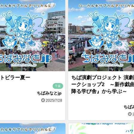
トビラー夏ー
ちば演劇プロジェクト 演
ークショップ2 ～新作戯
千葉
降る学び舎』から学ぶ～
ちばみなとjp
2025/7/28
ちば
2