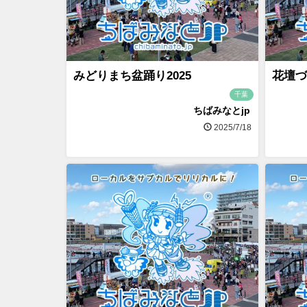
みどりまち盆踊り2025
花壇づ
千葉
ちばみなとjp
2025/7/18