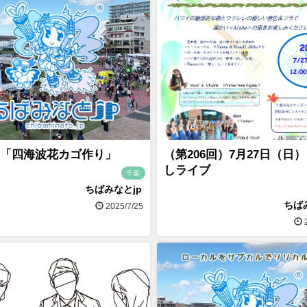
「四海波花カゴ作り」
（第206回）7月27日（日
しライブ
千葉
ちばみなとjp
ちば
2025/7/25
2