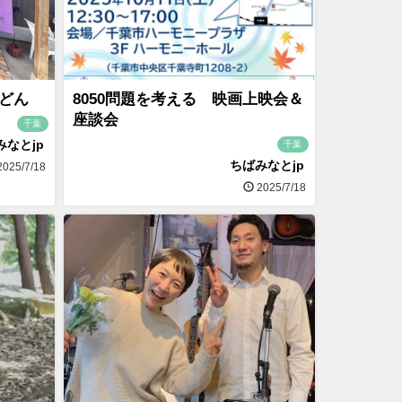
どん
8050問題を考える 映画上映会＆
座談会
千葉
みなとjp
千葉
ちばみなとjp
025/7/18
2025/7/18