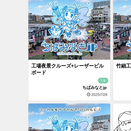
工場夜景クルーズ+レーザービル
竹細工
ボード
千葉
ちばみなとjp
2025/7/28