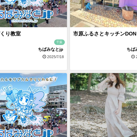
くり教室
市原ふるさとキッチンDON
千葉
ちばみなとjp
ちば
2025/7/18
2