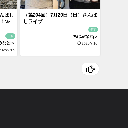
さんばし
（第204回）7月20日（日）さんば
E！≫
しライブ
千葉
ちばみなとjp
千葉
みなとjp
2025/7/16
025/7/16