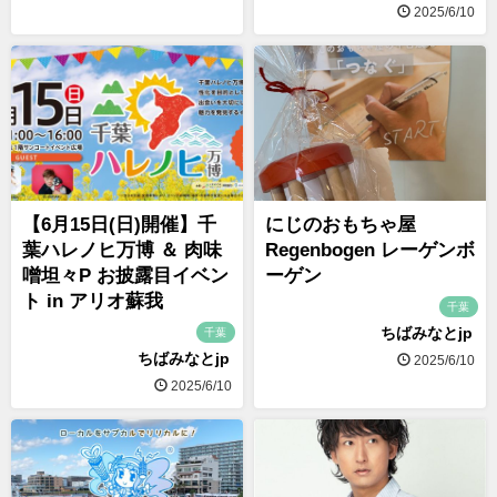
2025/6/10
【6月15日(日)開催】千
にじのおもちゃ屋
葉ハレノヒ万博 ＆ 肉味
Regenbogen レーゲンボ
噌坦々P お披露目イベン
ーゲン
ト in アリオ蘇我
千葉
ちばみなとjp
千葉
ちばみなとjp
2025/6/10
2025/6/10