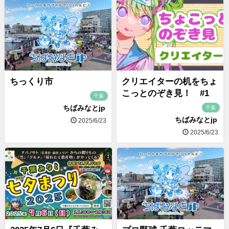
ちっくり市
クリエイターの机をちょ
こっとのぞき見！ #1
千葉
ちばみなとjp
千葉
ちばみなとjp
2025/6/23
2025/6/23