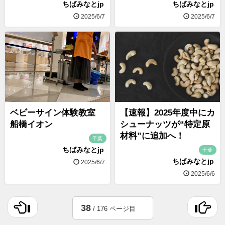
ちばみなとjp
ちばみなとjp
2025/6/7
2025/6/7
ベビーサイン体験教室
【速報】2025年度中にカ
船橋イオン
シューナッツが“特定原
材料”に追加へ！
千葉
ちばみなとjp
千葉
ちばみなとjp
2025/6/7
2025/6/6
38
/ 176 ページ目