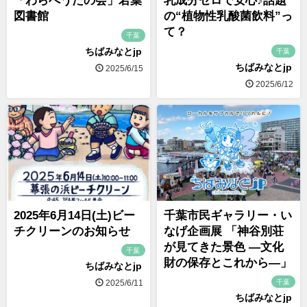
「わらべうたの会」若葉
乳成分ゼロで安心♪話題
図書館
の“植物性乳酸菌飲料”っ
て？
千葉
ちばみなとjp
千葉
ちばみなとjp
2025/6/15
2025/6/12
2025年6月14日(土)ビー
千葉市民ギャラリー・い
チクリーンのお知らせ
なげ企画展 「神谷別荘
が見てきた景色 ―文化
千葉
財の保存とこれから―」
ちばみなとjp
千葉
2025/6/11
ちばみなとjp