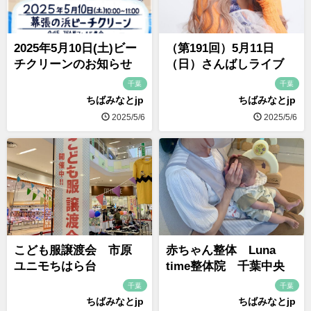
2025年5月10日(土)ビー
（第191回）5月11日
チクリーンのお知らせ
（日）さんばしライブ
千葉
千葉
ちばみなとjp
ちばみなとjp
2025/5/6
2025/5/6
こども服譲渡会 市原
赤ちゃん整体 Luna
ユニモちはら台
time整体院 千葉中央
千葉
千葉
ちばみなとjp
ちばみなとjp