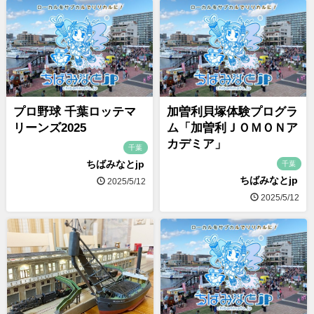
プロ野球 千葉ロッテマ
加曽利貝塚体験プログラ
リーンズ2025
ム「加曽利ＪＯＭＯＮア
カデミア」
千葉
ちばみなとjp
千葉
ちばみなとjp
2025/5/12
2025/5/12