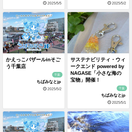
2025/5/5
2025/5/2
かえっこバザールinそご
サステナビリティ・ウィ
う千葉店
ークエンド powered by
NAGASE「小さな海の
千葉
宝物」開催！
ちばみなとjp
千葉
2025/5/2
ちばみなとjp
2025/5/1