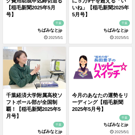
ク費用助成申込締切迫る
に５万9千を超える「い
【稲毛新聞2025年5月
いね」【稲毛新聞2025年
号】
5月号】
千葉
千葉
ちばみなとjp
ちばみなとjp
2025/5/1
2025/5/1
千葉経済大学附属高校ソ
今月のあなたの運勢をリ
フトボール部が全国制
ーディング【稲毛新聞
覇！【稲毛新聞2025年5
2025年5月号】
月号】
千葉
ちばみなとjp
千葉
ちばみなとjp
2025/5/1