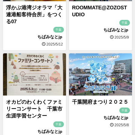
浮かぶ港湾ジオラマ「大
ROOMMATE@ZOZOST
連港船客待合所」をつく
UDIO
る07
千葉
ちばみなとjp
千葉
ちばみなとjp
2025/5/9
2025/5/12
オカピのわくわくファミ
千葉開府まつり２０２５
リーコンサート 千葉市
千葉
生涯学習センター
ちばみなとjp
千葉
2025/5/8
ちばみなとjp