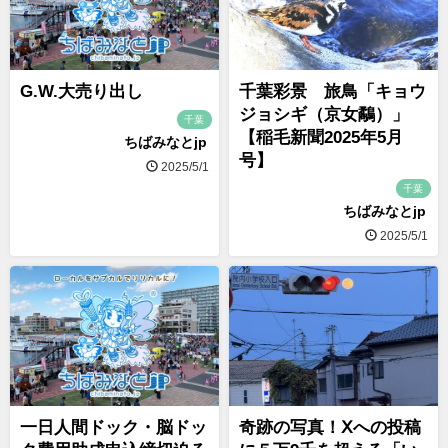
G.W.大売り出し
千葉彩景 旅鳥「キョウ
ジョシギ（京女鷸）」
千葉
【稲毛新聞2025年5月
ちばみなとjp
号】
2025/5/1
千葉
ちばみなとjp
2025/5/1
一日人間ドック・脳ドッ
奇跡の写真！Ⅹへの投稿