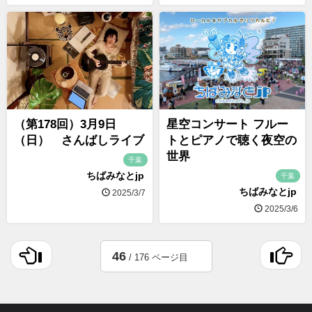
（第178回）3月9日
星空コンサート フルー
（日） さんばしライブ
トとピアノで聴く夜空の
世界
千葉
ちばみなとjp
千葉
ちばみなとjp
2025/3/7
2025/3/6
46
/ 176 ページ目