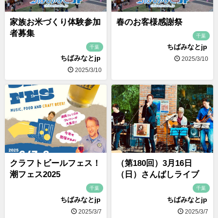
家族お米づくり体験参加
春のお客様感謝祭
者募集
千葉
ちばみなとjp
千葉
ちばみなとjp
2025/3/10
2025/3/10
クラフトビールフェス！
（第180回）3月16日
潮フェス2025
（日）さんばしライブ
千葉
千葉
ちばみなとjp
ちばみなとjp
2025/3/7
2025/3/7