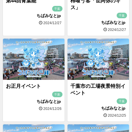
第44回青葉能
柿喰う客「世阿弥のキ
ス」
千葉
ちばみなとjp
千葉
ちばみなとjp
2024/12/27
2024/12/27
お正月イベント
千葉市の工場夜景特別イ
ベント
千葉
ちばみなとjp
千葉
ちばみなとjp
2024/12/26
2024/12/25