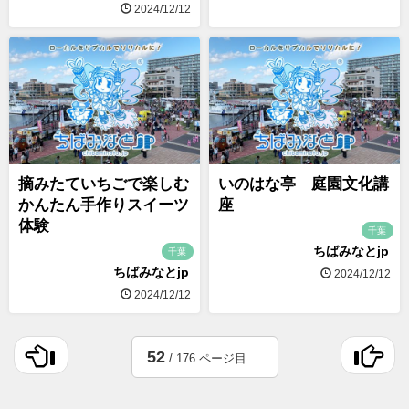
2024/12/12
摘みたていちごで楽しむ
いのはな亭 庭園文化講
かんたん手作りスイーツ
座
体験
千葉
ちばみなとjp
千葉
ちばみなとjp
2024/12/12
2024/12/12
52
/ 176 ページ目