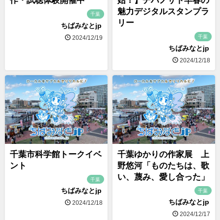
作・試聴体験開催中
始！】チバノサト早春の
魅力デジタルスタンプラ
千葉
リー
ちばみなとjp
千葉
2024/12/19
ちばみなとjp
2024/12/18
千葉市科学館トークイベ
千葉ゆかりの作家展 上
ント
野悠河「ものたちは、歌
い、蔑み、愛し合った」
千葉
ちばみなとjp
千葉
ちばみなとjp
2024/12/18
2024/12/17