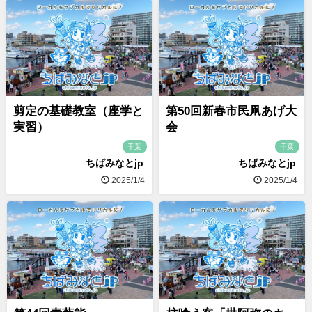
剪定の基礎教室（座学と
第50回新春市民凧あげ大
実習）
会
千葉
千葉
ちばみなとjp
ちばみなとjp
2025/1/4
2025/1/4