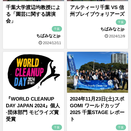
千葉大学渡辺均教授によ
アルティーリ千葉 VS 信
る「園芸に関する講演
州ブレイブウォリアーズ
会」
千葉
ちばみなとjp
千葉
ちばみなとjp
2024/12/9
2024/12/11
『WORLD CLEANUP
2024年11月23日(土)スポ
DAY JAPAN 2024』個人
GOMI ワールドカップ
·団体部門 モビライズ賞
2025 千葉STAGE レポー
受賞
ト
千葉
千葉