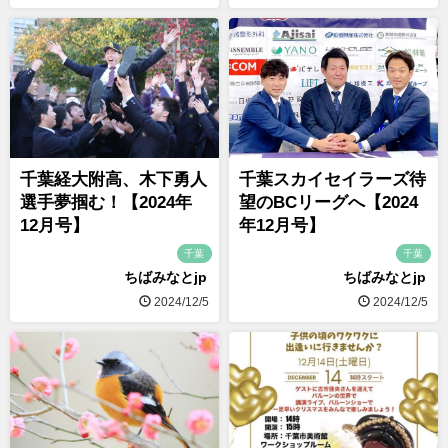
千葉経大附高、木下勇人
千葉スカイセイラーズ待
選手夢掴む！【2024年
望のBCリーグへ【2024
12月号】
年12月号】
千葉
千葉
ちばみなとjp
ちばみなとjp
2024/12/5
2024/12/5