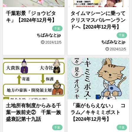
千葉彩景「ジョウビタ
タイムマシーンに乗って
キ」【2024年12月号】
クリスマスバルーンラン
ドへ【2024年12月号】
千葉
ちばみなとjp
千葉
ちばみなとjp
2024/12/5
2024/12/5
土地所有制度からみる千
「薬がもらえない」 コ
葉一族前史② 千葉一族
ラム／キキミミポスト
盛衰記第十九話
【2024年12月号】
千葉
千葉