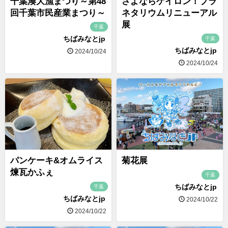
千葉湊大漁まつり～第48
さよならケイロン！プラ
回千葉市民産業まつり～
ネタリウムリニューアル
展
千葉
ちばみなとjp
千葉
ちばみなとjp
2024/10/24
2024/10/24
パンケーキ&オムライス
菊花展
煉瓦かふぇ
千葉
ちばみなとjp
千葉
ちばみなとjp
2024/10/22
2024/10/22