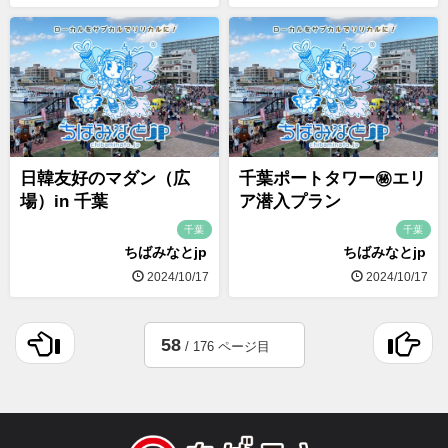
日韓友好のマダン（広
千葉ポートタワー㊙エリ
場）in 千葉
ア潜入プラン
千葉
千葉
ちばみなとjp
ちばみなとjp
2024/10/17
2024/10/17
58
/ 176 ページ目