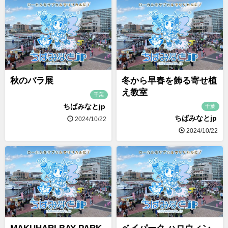
秋のバラ展
冬から早春を飾る寄せ植
え教室
千葉
ちばみなとjp
千葉
ちばみなとjp
2024/10/22
2024/10/22