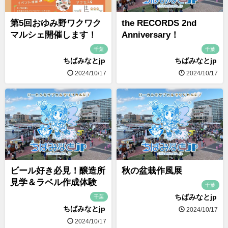
第5回おゆみ野ワクワク
the RECORDS 2nd
マルシェ開催します！
Anniversary！
千葉
千葉
ちばみなとjp
ちばみなとjp
2024/10/17
2024/10/17
ビール好き必見！醸造所
秋の盆栽作風展
見学＆ラベル作成体験
千葉
ちばみなとjp
千葉
ちばみなとjp
2024/10/17
2024/10/17