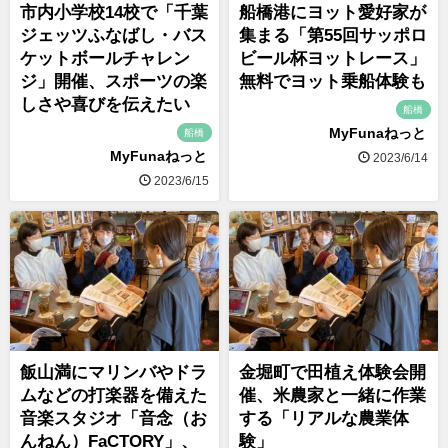
市内小学校14校で「千葉
船橋港にヨット愛好家が
ジェッツふなばし・バス
集まる「第55回サッポロ
ケットボールチャレン
ビール杯ヨットレース」
ジ」開催、スポーツの楽
無料でヨット乗船体験も
しさや喜びを伝えたい
船橋
MyFunaねっと
船橋
MyFunaねっと
2023/6/14
2023/6/15
飯山満にマリンバやドラ
金堀町で田植え体験会開
ムなどの打楽器を備えた
催、米農家と一緒に作業
音楽スタジオ「音念（お
する「リアルな農業体
んねん）FaCTORY」、
験」