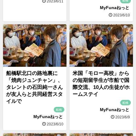
船橋
2023/6/11
MyFunaねっと
2023/6/10
船橋駅北口の路地裏に
米国「モロー高校」から
「焼肉ジュンチャン」、
の短期留学生が市船で国
タレントの石田純一さん
際交流、10人の生徒がホ
が友人らと共同経営スタ
ームステイ
イルで
船橋
MyFunaねっと
船橋
MyFunaねっと
2023/6/9
2023/6/10