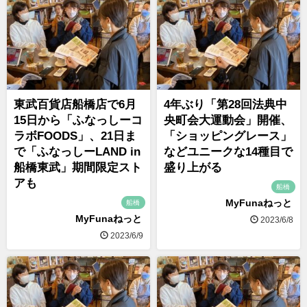
東武百貨店船橋店で6月
4年ぶり「第28回法典中
15日から「ふなっしーコ
央町会大運動会」開催、
ラボFOODS」、21日ま
「ショッピングレース」
で「ふなっしーLAND in
などユニークな14種目で
船橋東武」期間限定スト
盛り上がる
アも
船橋
MyFunaねっと
船橋
MyFunaねっと
2023/6/8
2023/6/9