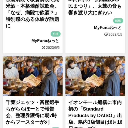
米酒・本格焼酎試飲会、
民まつり」、太鼓の音も
「なぜ、病院で飲酒？」
響き渡り大にぎわい
特別感のある体験が話題
船橋
に
MyFunaねっと
船橋
2023/6/5
MyFunaねっと
2023/6/6
千葉ジェッツ・富樫選手
イオンモール船橋に市内
らがららぽーとで報告
初の「Standard
会、整理券獲得に朝7時
Products by DAISO」出
からブースターが列
店、県内3店舗目は6月16