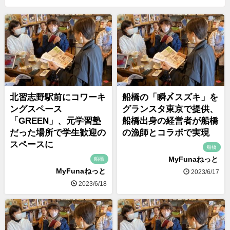
北習志野駅前にコワーキ
船橋の「瞬〆スズキ」を
ングスペース
グランスタ東京で提供、
「GREEN」、元学習塾
船橋出身の経営者が船橋
だった場所で学生歓迎の
の漁師とコラボで実現
スペースに
船橋
MyFunaねっと
船橋
MyFunaねっと
2023/6/17
2023/6/18