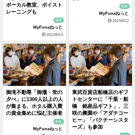
ボーカル教室、ボイスト
船橋
レーニングも
MyFunaねっと
船橋
2023/6/12
MyFunaねっと
2023/6/13
御滝不動尊「御瀧・蛍の
東武百貨店船橋店のギフ
夕べ」に1300人以上の人
トセンターに「千葉・船
が集まる、ホタル購入費
橋 銘産品ギフト」、三
の資金集めに悩む主催者
咲の農園や「アダチコー
ヒー」「パクチーシスタ
船橋
ーズ」も参加
MyFunaねっと