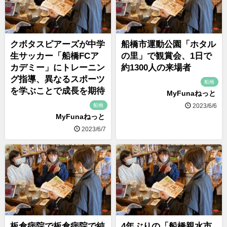
クボタスピアーズが中学
船橋市運動公園「ホタル
生サッカー「船橋FCア
の里」で観賞会、1日で
カデミー」にトレーニン
約1300人の来場者
グ指導、異なるスポーツ
船橋
を学ぶことで成長を期待
MyFunaねっと
船橋
2023/6/6
MyFunaねっと
2023/6/7
板倉病院で板倉病院で純
4年ぶりの「船橋親水市