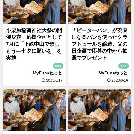
小栗原稲荷神社大祭の開
「ピーターパン」が廃棄
催決定、応援企画として
になるパンを使ったクラ
7月に「下総中山で楽し
フトビールを醸造、父の
もう―七夕に願いを」を
日企画で応募の中から抽
実施
選でプレゼント
船橋
船橋
MyFunaねっと
MyFunaねっと
2023/6/17
2023/6/16