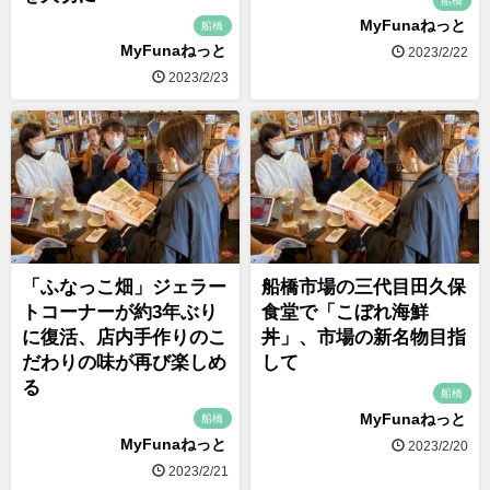
船橋
MyFunaねっと
船橋
MyFunaねっと
2023/2/22
2023/2/23
「ふなっこ畑」ジェラー
船橋市場の三代目田久保
トコーナーが約3年ぶり
食堂で「こぼれ海鮮
に復活、店内手作りのこ
丼」、市場の新名物目指
だわりの味が再び楽しめ
して
る
船橋
MyFunaねっと
船橋
MyFunaねっと
2023/2/20
2023/2/21