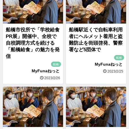
船橋市役所で「学校給食
船橋駅近くで自転車利用
PR展」開催中、全校で
者にヘルメット着用と盗
自校調理方式を続ける
難防止を街頭啓発、警察
「船橋給食」の魅力を発
署など5団体で
信
船橋
MyFunaねっと
船橋
MyFunaねっと
2023/2/25
2023/2/26