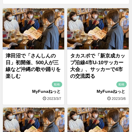
津田沼で「さんしんの
タカスポで「新京成カッ
日」初開催、500人が三
プ沿線4市U-10サッカー
線など沖縄の歌や踊りを
大会」、サッカーで4市
楽しむ
の交流図る
船橋
船橋
MyFunaねっと
MyFunaねっと
2023/3/7
2023/3/6