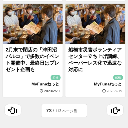
2月末で閉店の「津田沼
船橋市災害ボランティア
パルコ」で多数のイベン
センター立ち上げ訓練、
ト開催中、最終日はプレ
ペーパーレス化で迅速な
ゼント企画も
対応に
船橋
船橋
MyFunaねっと
MyFunaねっと
2023/2/20
2023/2/19
73
/ 113 ページ目