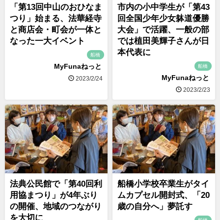
「第13回中山のおひなま
市内の小中学生が「第43
つり」始まる、法華経寺
回全国少年少女躰道優勝
と商店会・町会が一体と
大会」で活躍、一般の部
なった一大イベント
では植田美輝子さんが日
本代表に
船橋
MyFunaねっと
船橋
MyFunaねっと
2023/2/24
2023/2/23
法典公民館で「第40回利
船橋小学校卒業生がタイ
用協まつり」が4年ぶり
ムカプセル開封式、「20
の開催、地域のつながり
歳の自分へ」夢託す
を大切に