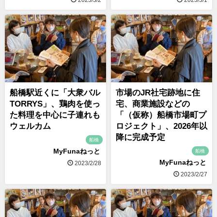
2023/3/2
2023/3/1
船橋駅近くに「大衆バル
市場のJR社宅跡地に住
TORRYS」、鶏肉を使っ
宅、商業施設などの
た料理を中心に子連れも
「（仮称）船橋市場町プ
ウェルカム
ロジェクト」、2026年以
降に完成予定
船橋
MyFunaねっと
船橋
MyFunaねっと
2023/2/28
2023/2/27