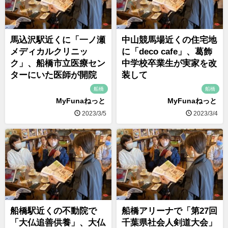
馬込沢駅近くに「一ノ瀬
中山競馬場近くの住宅地
メディカルクリニッ
に「deco cafe」、葛飾
ク」、船橋市立医療セン
中学校卒業生が実家を改
ターにいた医師が開院
装して
船橋
船橋
MyFunaねっと
MyFunaねっと
2023/3/5
2023/3/4
船橋駅近くの不動院で
船橋アリーナで「第27回
「大仏追善供養」、大仏
千葉県社会人剣道大会」