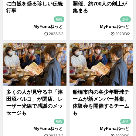
に白飯を盛る珍しい伝統
開催、約700人の剣士が
行事
集まる
船橋
船橋
MyFunaねっと
MyFunaねっと
2023/3/3
2023/3/2
多くの人が見守る中「津
船橋市内の各少年野球チ
田沼パルコ」が閉店、レ
ームが新メンバー募集、
ーザー光線で感謝のメッ
体験会を開催するチーム
セージも
も
船橋
船橋
MyFunaねっと
MyFunaねっと