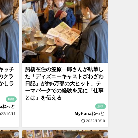
キッチ
船橋在住の笠原一郎さんが執筆し
一のクラ
た「ディズニーキャストざわざわ
かしラ
日記」が約5万部の大ヒット、テ
ーマパークでの経験を元に「仕事
とは」を伝える
船橋
naねっと
船橋
MyFunaねっと
22/10/11
2022/10/10