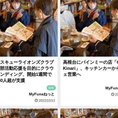
スキューライオンズクラブ
高根台にバインミーの店「C
部活動応援を目的にクラウ
Kinari」、キッチンカー
ンディング、開始1週間で
ェ営業へ
50人超が支援
MyFu
船橋
MyFunaねっと
20
2022/10/13