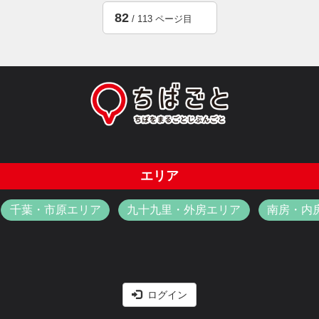
82
/ 113 ページ目
エリア
千葉・市原エリア
九十九里・外房エリア
南房・内
ログイン