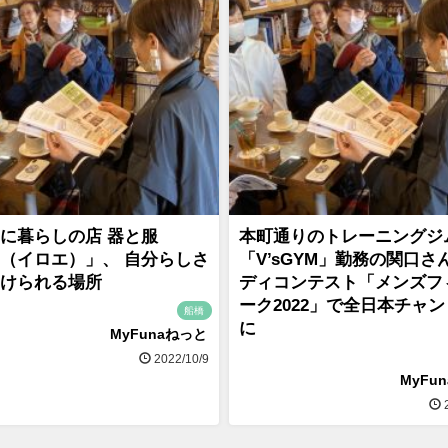
に暮らしの店 器と服
本町通りのトレーニングジ
oe（イロエ）」、 自分らしさ
「V’sGYM」勤務の関口さ
けられる場所
ディコンテスト「メンズフ
ーク2022」で全日本チャ
船橋
に
MyFunaねっと
2022/10/9
MyFu
2