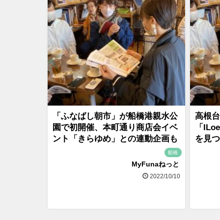
「ふなばし朝市」が船橋港親水公
高根台
園で初開催、本町通り商店会イベ
「IL
ント「きらゆめ」との連動企画も
を見つ
船橋
MyFunaねっと
2022/10/10