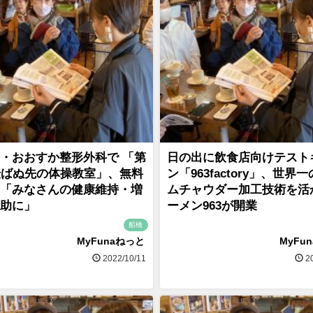
・おおすか整形外科で 「第
日の出に飲食店向けテスト
転ばぬ先の体操教室」、無料
ン「963factory」、世界
「みなさんの健康維持・増
ムチャウダー加工技術を活
助に」
ーメン963が開業
船橋
MyFunaねっと
MyFu
2022/10/11
20