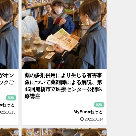
がオン
薬の多剤併用により生じる有害事
ックご
象について薬剤師による解説、第
45回船橋市立医療センター公開医
療講座
船橋
naねっと
船橋
MyFunaねっと
22/10/15
2022/10/14