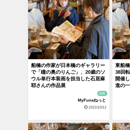
船橋の作家が日本橋のギャラリー
東船橋
で「瞳の奥のりんご」、20歳のソ
38回
ウル単行本装画を担当した石居麻
開催し
耶さんの作品展
進の一
船橋
MyFunaねっと
2022/10/12