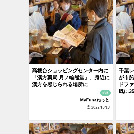
高根台ショッピングセンター内に
千葉レ
「漢方藥局 月ノ輪熊堂」、身近に
が市船
漢方を感じられる場所に
ドファ
既に3
船橋
MyFunaねっと
2022/10/13