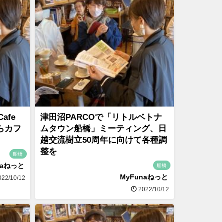
afe
津田沼PARCOで「リトルベトナ
からカフ
ムタウン船橋」ミーティング、日
越交流樹立50周年に向けて各種調
整を
船橋
naねっと
船橋
MyFunaねっと
22/10/12
2022/10/12