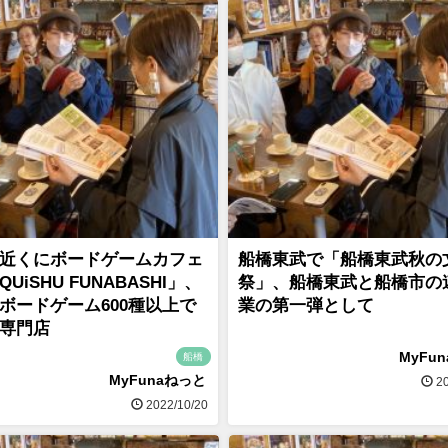
近くにボードゲームカフェ
船橋東武で「船橋東武秋の
QUiSHU FUNABASHI」、
祭」、船橋東武と船橋市の
ボードゲーム600種以上で
業の第一弾として
専門店
MyFu
船橋
MyFunaねっと
20
2022/10/20