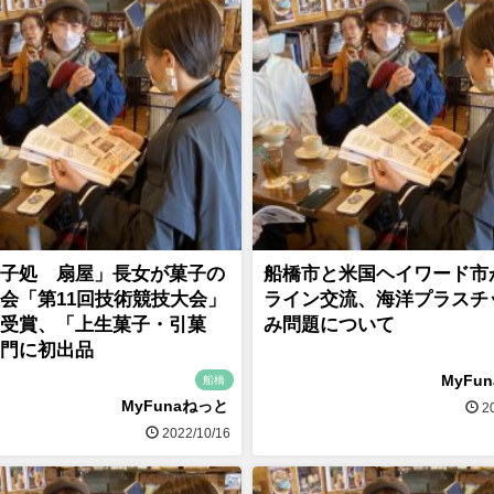
子処 扇屋」長女が菓子の
船橋市と米国ヘイワード市
会「第11回技術競技大会」
ライン交流、海洋プラスチ
受賞、「上生菓子・引菓
み問題について
門に初出品
MyFu
船橋
MyFunaねっと
20
2022/10/16