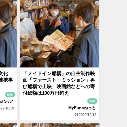
文化
「メイドイン船橋」の自主制作映
連携事
画「ファースト・ミッション」再
び船橋で上映、映画館などへの寄
付総額は100万円超え
船橋
naねっと
船橋
MyFunaねっと
22/10/19
2022/10/18