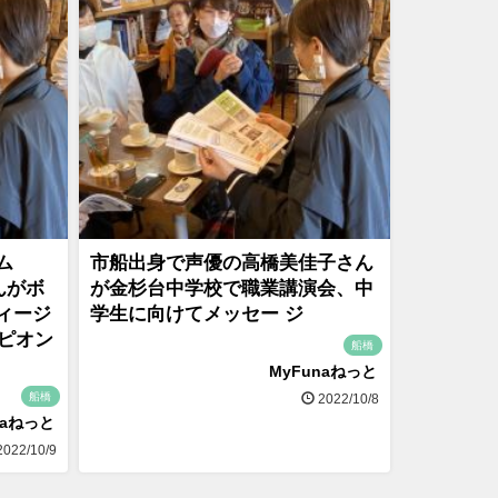
ム
市船出身で声優の高橋美佳子さん
んがボ
が金杉台中学校で職業講演会、中
ィージ
学生に向けてメッセー ジ
ンピオン
船橋
MyFunaねっと
船橋
2022/10/8
naねっと
022/10/9