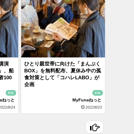
講演
ひとり親世帯に向けた「まんぷく
」、船
BOX」を無料配布、夏休み中の孤
100
食対策として「コハレLABO」が
企画
船橋
船橋
naねっと
MyFunaねっと
022/8/24
2022/8/23