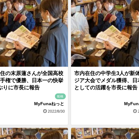
住の末原蓮さんが全国高校
市内在住の中学生3人が新
手権で優勝、日本一の快挙
ジア大会でメダル獲得、日
ぶりに市長に報告
としての活躍を市長に報告
船橋
MyFunaねっと
MyFu
2022/8/30
2