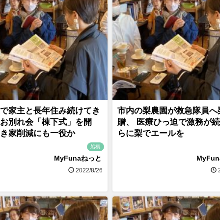
で家主と長年住み続けてき
市内の梨農園が救急隊員へ
お別れ会「棟下式」を開
贈、 医療ひっ迫で激務が
き家削減にも一役か
らに梨でエールを
船橋
MyFunaねっと
MyFu
2022/8/26
2