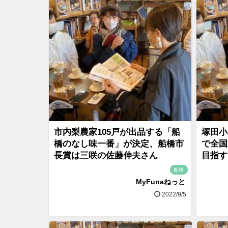
市内梨農家105戸が出品する「船
塚田小
橋のなし味一番」が決定、船橋市
で全国
長賞は三咲の佐藤伸夫さん
目指す
船橋
MyFunaねっと
2022/9/5