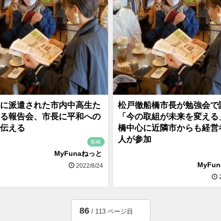
に派遣された市内中高生た
松戸徹船橋市長が勉強会で
る報告会、市長に平和への
「今の取組が未来を変える
伝える
橋中心に近隣市からも経営者
人が参加
船橋
MyFunaねっと
MyFu
2022/8/24
2
86
/ 113 ページ目