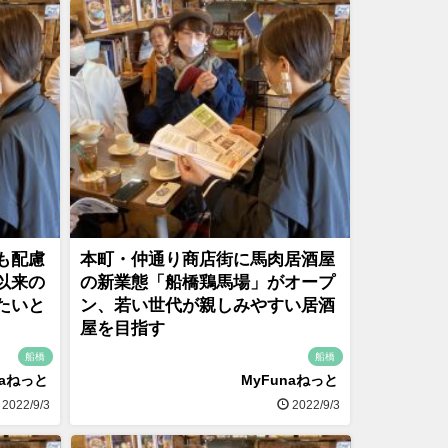
も配慮
本町・仲通り商店街に馬肉居酒屋
以来の
の新業態「船橋鶏馬場」がオープ
たいと
ン、若い世代が親しみやすい居酒
屋を目指す
船橋
船橋
naねっと
MyFunaねっと
2022/9/3
2022/9/3