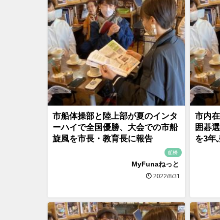
市船体操部と陸上部が夏のインタ
市内在
ーハイで全国優勝、大会での市船
囲碁選
旋風を市長・教育長に報告
を3年
船橋
MyFunaねっと
2022/8/31