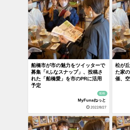
船橋市が市の魅力をツイッターで
松が丘
募集「#ふなスナップ」、投稿さ
た家の
れた「船橋愛」を市のPRに活用
催、空
予定
船橋
MyFunaねっと
2022/8/27