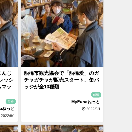
にんじ
船橋市観光協会で「船橋愛」のガ
レッシ
チャガチャが販売スタート、缶バ
らマッ
ッジが全10種類
船橋
MyFunaねっと
船橋
naねっと
2022/9/1
2022/9/1