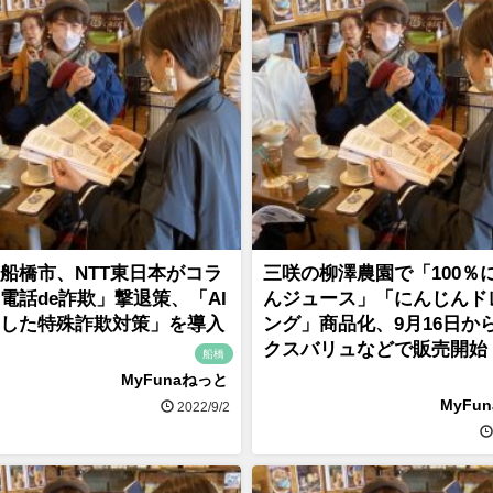
船橋市、NTT東日本がコラ
三咲の柳澤農園で「100％
電話de詐欺」撃退策、「AI
んジュース」「にんじんド
した特殊詐欺対策」を導入
ング」商品化、9月16日か
クスバリュなどで販売開始
船橋
MyFunaねっと
MyFu
2022/9/2