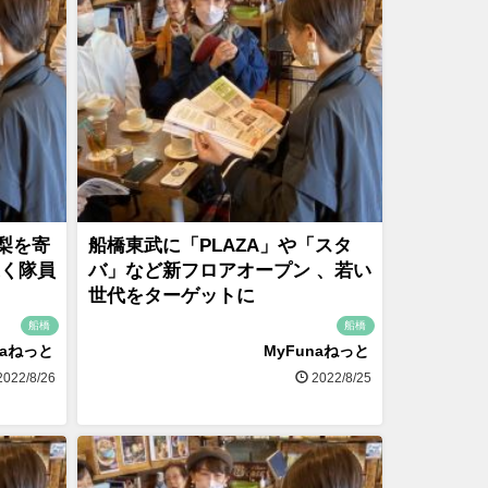
梨を寄
船橋東武に「PLAZA」や「スタ
続く隊員
バ」など新フロアオープン 、若い
世代をターゲットに
船橋
船橋
naねっと
MyFunaねっと
022/8/26
2022/8/25