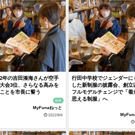
2年の吉田湊海さんが空手
行田中学校でジェンダーに
大会3位、さらなる高みを
した新制服の披露会、創立
ことを市長に誓う
フルモデルチェンジで「着
思える制服」へ
船橋
MyFunaねっと
MyFu
2022/9/4