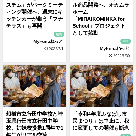
ステム」がパークミーテ
ル商品開発へ、オカムラ
ィング開催へ、週末にキ
ホーム
ッチンカーが集う「フナ
「MIRAIKOMINKA for
テラス」も再開
School」プロジェクト
として始動
船橋
MyFunaねっと
船橋
MyFunaねっと
2022/7/1
2022/6/30
船橋市立行田中学校と埼
「令和4年度ふなばし市
玉県行田市立行田中学
民まつり」は中止に、秋
校、姉妹校提携1周年で1
に変更しての開催も断念
年生がリアル交流