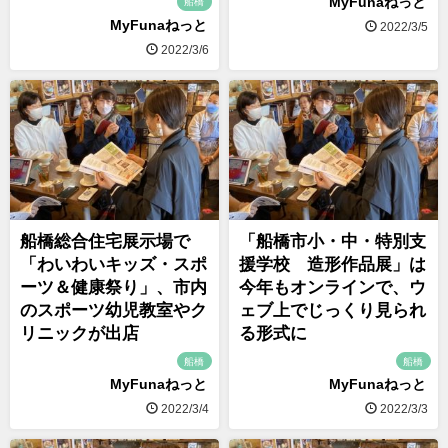
MyFunaねっと
船橋
MyFunaねっと
2022/3/5
2022/3/6
船橋総合住宅展示場で
「船橋市小・中・特別支
「わいわいキッズ・スポ
援学校 造形作品展」は
ーツ＆健康祭り」、市内
今年もオンラインで、ウ
のスポーツ幼児教室やク
ェブ上でじっくり見られ
リニックが出店
る形式に
船橋
船橋
MyFunaねっと
MyFunaねっと
2022/3/4
2022/3/3