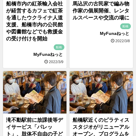
船橋市内の紅茶輸入会社
馬込沢の古民家で編み物
が経営するカフェで紅茶
作家の個展開催、レンタ
を通したウクライナ人道
ルスペースや交流の場に
支援、船橋市内の公民館
船橋
や図書館などでも救援金
MyFunaねっと
の受け付けを開始
2022/3/8
船橋
MyFunaねっと
2022/3/9
滝不動駅前に放課後等デ
船橋駅近くのピラティス
イサービス「パレッ
スタジオがリニューアル
ト」、肢体不自由の子ど
オープン、プログラムを