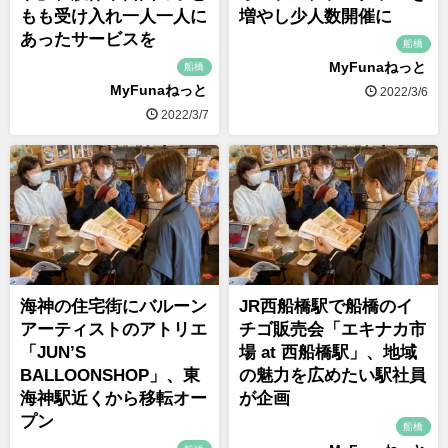
もも受け入れ一人一人に
増やし少人数開催に
あったサービスを
船橋
MyFunaねっと
船橋
MyFunaねっと
2022/3/6
2022/3/7
海神の住宅街にバルーン
JR西船橋駅で船橋のイ
アーティストのアトリエ
チゴ販売会「エキナカ市
「JUN’S
場 at 西船橋駅」、地域
BALLOONSHOP」、東
の魅力を広めたい駅社員
海神駅近くから移転オー
が企画
プン
船橋