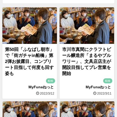
第50回「ふなばし朝市」
市川市真間にクラフトビ
で「街ガチャin船橋」第
ール醸造所「まるやブル
2弾お披露目、コンプリ
ワリー」、文具店店主が
ート目指して何度も回す
開設目指してプレ営業を
姿も
開始
船橋
船橋
MyFunaねっと
MyFunaねっと
2022/3/12
2022/3/11