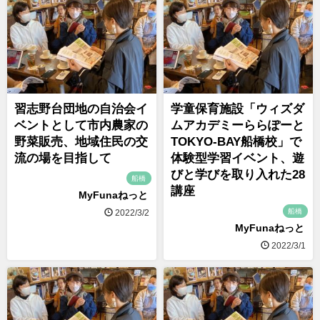
習志野台団地の自治会イ
学童保育施設「ウィズダ
ベントとして市内農家の
ムアカデミーららぽーと
野菜販売、地域住民の交
TOKYO-BAY船橋校」で
流の場を目指して
体験型学習イベント、遊
びと学びを取り入れた28
船橋
講座
MyFunaねっと
船橋
2022/3/2
MyFunaねっと
2022/3/1