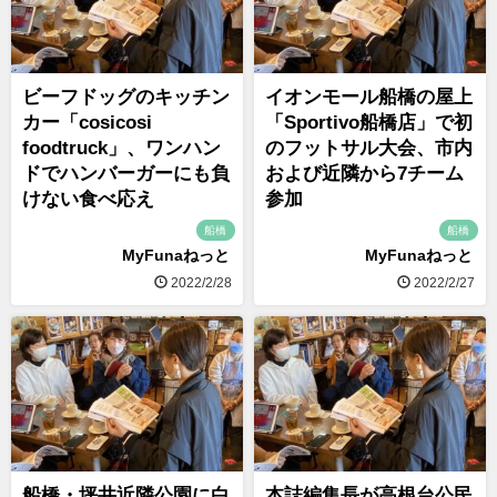
ビーフドッグのキッチン
イオンモール船橋の屋上
カー「cosicosi
「Sportivo船橋店」で初
foodtruck」、ワンハン
のフットサル大会、市内
ドでハンバーガーにも負
および近隣から7チーム
けない食べ応え
参加
船橋
船橋
MyFunaねっと
MyFunaねっと
2022/2/28
2022/2/27
船橋・坪井近隣公園に白
本誌編集長が高根台公民