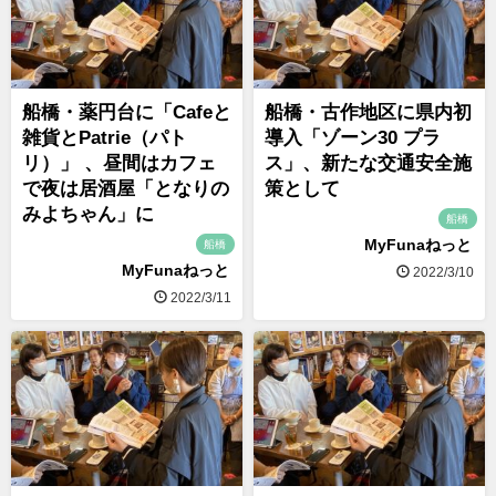
船橋・薬円台に「Cafeと
船橋・古作地区に県内初
雑貨とPatrie（パト
導入「ゾーン30 プラ
リ）」 、昼間はカフェ
ス」、新たな交通安全施
で夜は居酒屋「となりの
策として
みよちゃん」に
船橋
MyFunaねっと
船橋
MyFunaねっと
2022/3/10
2022/3/11