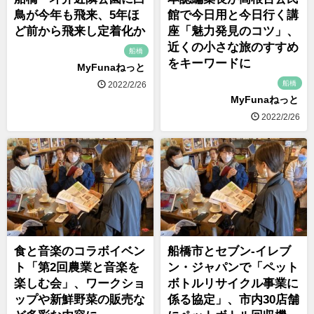
鳥が今年も飛来、5年ほ
館で今日用と今日行く講
ど前から飛来し定着化か
座「魅力発見のコツ」、
近くの小さな旅のすすめ
船橋
をキーワードに
MyFunaねっと
船橋
2022/2/26
MyFunaねっと
2022/2/26
食と音楽のコラボイベン
船橋市とセブン-イレブ
ト「第2回農業と音楽を
ン・ジャパンで「ペット
楽しむ会」、ワークショ
ボトルリサイクル事業に
ップや新鮮野菜の販売な
係る協定」、市内30店舗