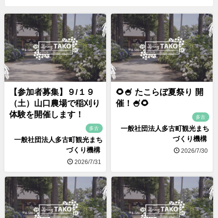
【参加者募集】９/１９
🌻🍧 たこらぼ夏祭り 開
（土）山口農場で稲刈り
催！🍧🌻
体験を開催します！
多古
一般社団法人多古町観光まち
多古
づくり機構
一般社団法人多古町観光まち
づくり機構
2026/7/30
2026/7/31