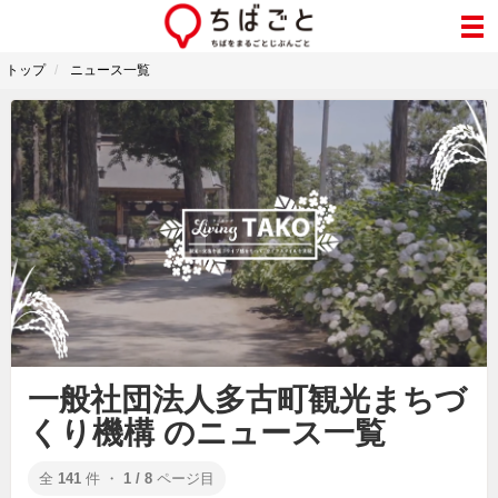
トップ
ニュース一覧
一般社団法人多古町観光まちづ
くり機構 のニュース一覧
全
141
件 ・
1 / 8
ページ目