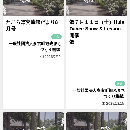
たこらぼ交流館だより8
🌺７月１１日（土）Hula
月号
Dance Show & Lesson
開催
多古
🌺
一般社団法人多古町観光まち
づくり機構
2026/7/30
多古
一般社団法人多古町観光まち
づくり機構
2025/12/15