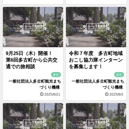
9月25日（木）開催！
令和７年度 多古町地域
第6回多古町から公共交
おこし協力隊インターン
通での旅相談
を募集します！
多古
多古
一般社団法人多古町観光まち
一般社団法人多古町観光まち
づくり機構
づくり機構
2025/8/21
2025/8/3