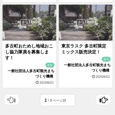
多古町おためし地域おこ
東京ラスク 多古町限定
し協力隊員を募集しま
ミックス販売決定！
す！
多古
一般社団法人多古町観光まち
多古
づくり機構
一般社団法人多古町観光まち
づくり機構
2025/6/12
2025/6/22
1
/ 8 ページ目