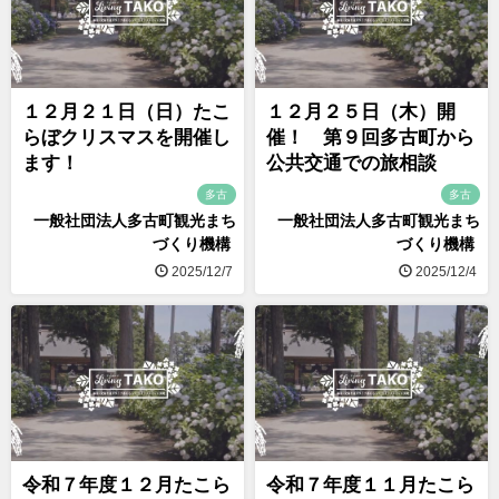
１２月２１日（日）たこ
１２月２５日（木）開
らぼクリスマスを開催し
催！ 第９回多古町から
ます！
公共交通での旅相談
多古
多古
一般社団法人多古町観光まち
一般社団法人多古町観光まち
づくり機構
づくり機構
2025/12/7
2025/12/4
令和７年度１２月たこら
令和７年度１１月たこら