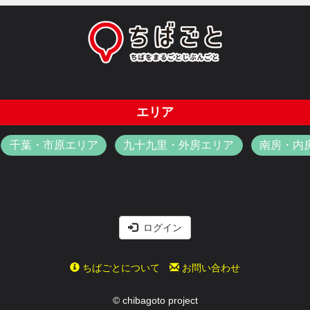
エリア
千葉・市原エリア
九十九里・外房エリア
南房・内
ログイン
ちばごとについて
お問い合わせ
© chibagoto project