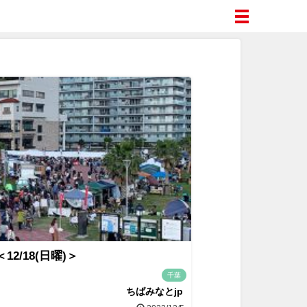
/18(日曜)＞
千葉
ちばみなとjp