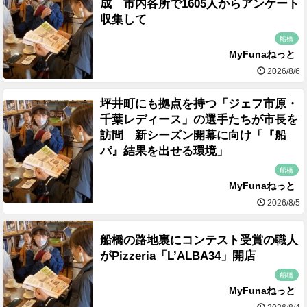
成 市内各所で1605人からアンケート
収集して
船橋
MyFunaねっと
2026/8/6
坪井町にも拠点を持つ「ジェフ市原・
千葉レディース」の選手たちが市長を
訪問 新シーズン開幕に向け「『船
パ』結果を出せる環境」
船橋
MyFunaねっと
2026/8/5
船橋の路地裏にコンテスト受賞の職人
がPizzeria「L’ALBA34」開店
船橋
MyFunaねっと