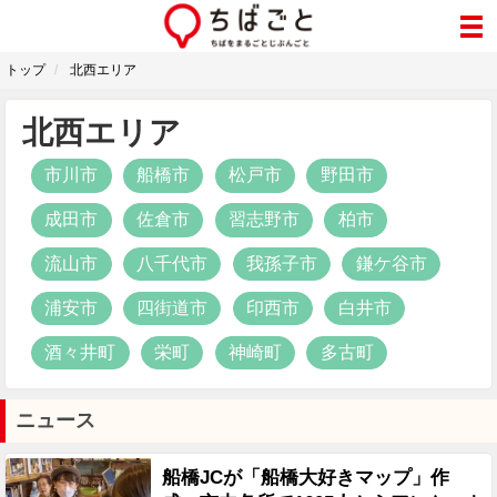
トップ
北西エリア
北西エリア
市川市
船橋市
松戸市
野田市
成田市
佐倉市
習志野市
柏市
流山市
八千代市
我孫子市
鎌ケ谷市
浦安市
四街道市
印西市
白井市
酒々井町
栄町
神崎町
多古町
ニュース
船橋JCが「船橋大好きマップ」作