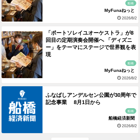
船橋
MyFunaねっと
2026/8/2
「ポートソレイユオーケストラ」が8
回目の定期演奏会開催へ 「ディズニ
ー」をテーマにステージで世界観を表
現
船橋
MyFunaねっと
2026/8/2
ふなばしアンデルセン公園が30周年で
記念事業 8月1日から
船橋
船橋経済新聞
2026/8/2