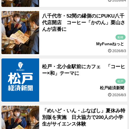
2026/8/4
八千代市・52間の縁側のにPUKU八千
代店開店 コーヒー「かのん」栗山さ
んが店番に
船橋
MyFunaねっと
2026/8/3
松戸・北小金駅前にカフェ 「コーヒ
ー×和」テーマに
松戸
松戸経済新聞
2026/8/3
「めいど・いん・ふなばし」夏休み特
別版を実施 日大協力で200人の小学
生がサイエンス体験