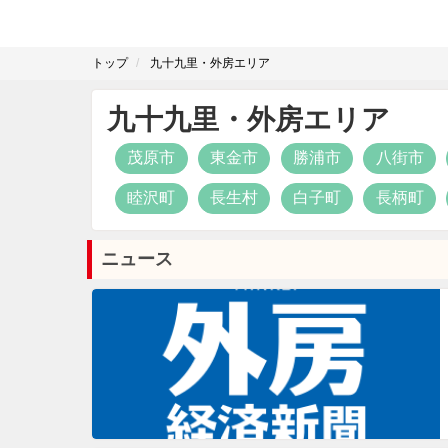
トップ
九十九里・外房エリア
九十九里・外房エリア
茂原市
東金市
勝浦市
八街市
睦沢町
長生村
白子町
長柄町
ニュース