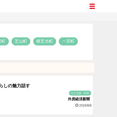
里町
芝山町
横芝光町
一宮町
らしの魅力話す
九十九里・外房
外房経済新聞
2026/8/6