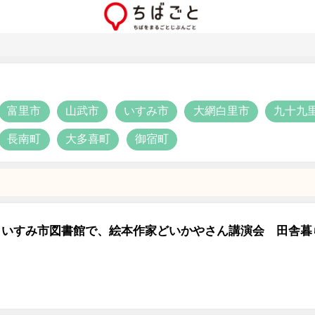
富里市
山武市
いすみ市
大網白里市
九十九
長南町
大多喜町
御宿町
いすみ市図書館で、絵本作家どいかやさん講演会 田舎暮