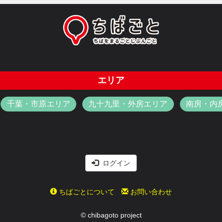
エリア
千葉・市原エリア
九十九里・外房エリア
南房・内
ログイン
ちばごとについて
お問い合わせ
© chibagoto project