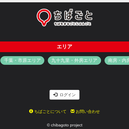
エリア
千葉・市原エリア
九十九里・外房エリア
南房・内
ログイン
ちばごとについて
お問い合わせ
© chibagoto project