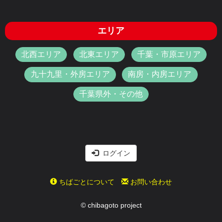
エリア
北西エリア
北東エリア
千葉・市原エリア
九十九里・外房エリア
南房・内房エリア
千葉県外・その他
ログイン
ちばごとについて
お問い合わせ
© chibagoto project